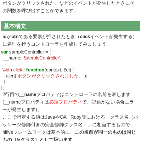
ボタンがクリックされた、などのイベントが発生したときにそ
の関数を呼び出すことができます。
基本構文
id
が
btn
である要素が押されたとき（
click
イベントが発生する）
に処理を行うコントローラを作成してみましょう。
var
sampleController
=
{
__name
:
'SampleController'
,
'#btn click'
:
function
(context, $el) {
alert(
'ボタンがクリックされました。'
);
}
};
2行目の
__name
プロパティはコントローラの名前を表します
(__nameプロパティは
必須プロパティ
で、記述がない場合エラ
ーが発生します)。
ここで指定する値はJavaやC#、Ruby等における「クラス名（パ
ッケージ修飾付きの完全修飾クラス名）」に相当するもので、
hifiveフレームワークは基本的に、
この名前が同一のものは同じ
もの（≒クラス）として扱います
。