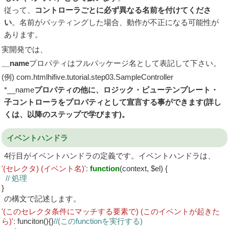
従って、
コントローラごとに必ず異なる名前を付けてくださ
い
。名前がバッティングした場合、動作が不正になる可能性が
あります。
実開発では、
__name
プロパティはフルパッケージ名として表記して下さい。
(例) com.htmlhifive.tutorial.step03.SampleController
*__name
プロパティの他に、ロジック・ビューテンプレート・
子コントローラをプロパティとして宣言する事ができます(詳し
くは、以降のステップで学びます)。
イベントハンドラ
4行目がイベントハンドラの定義です。イベントハンドラは、
'(セレクタ) (イベント名)'
:
function
(context, $el) {
// 処理
}
の構文で記述します。
'(このセレクタ条件にマッチする要素で) (このイベントが起きた
ら)'
:
funciton(){}
//(このfunctionを実行する)