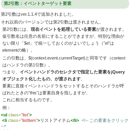
第2引数：イベントターゲット要素
第2引数はver.1.1.4で追加されました。
それ以前のバージョンでは第2引数は渡されません。
第2引数には、
現在イベントを処理している要素
が渡されます。
仮引数名は任意の名前にすることができますが、特別な理由が
ない限り「$el」で統一しておくのがよいでしょう（"el"は
elementの略）。
この引数は、$(context.event.currentTarget)と同等です（context
はハンドラの第1引数）。
つまり、
イベントハンドラのセレクタで指定した要素をjQuery
オブジェクト化したもの、が渡されます
。
要素に直接イベントハンドラをセットするとそのハンドラが呼
ばれたときの"this"は要素自身を指しますが、
これに相当するものです。
例：
<ul
class=
"list"
>
<li
class=
"listItem"
>
リストアイテム
</li>
<!-- この要素をクリック
-->