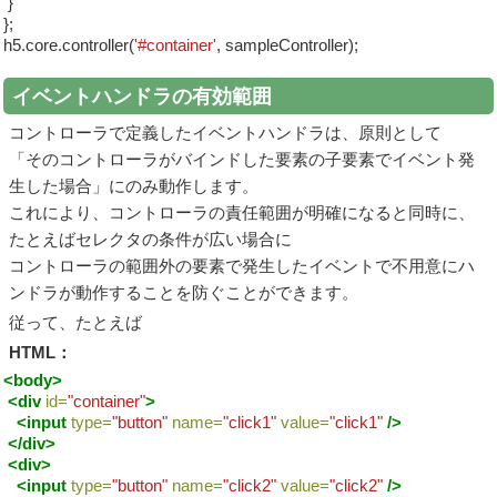
}
};
h5.core.controller(
'#container'
, sampleController);
イベントハンドラの有効範囲
コントローラで定義したイベントハンドラは、原則として
「そのコントローラがバインドした要素の子要素でイベント発
生した場合」にのみ動作します。
これにより、コントローラの責任範囲が明確になると同時に、
たとえばセレクタの条件が広い場合に
コントローラの範囲外の要素で発生したイベントで不用意にハ
ンドラが動作することを防ぐことができます。
従って、たとえば
HTML：
<body>
<div
id=
"container"
>
<input
type=
"button"
name=
"click1"
value=
"click1"
/>
</div>
<div>
<input
type=
"button"
name=
"click2"
value=
"click2"
/>