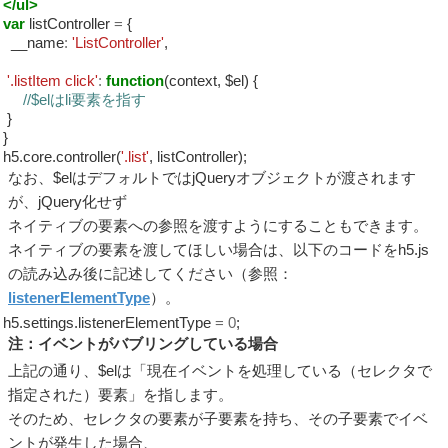
</ul>
var
listController
=
{
__name
:
'ListController'
,
'.listItem click'
:
function
(context, $el) {
//$elはli要素を指す
}
}
h5.core.controller(
'.list'
, listController);
なお、$elはデフォルトではjQueryオブジェクトが渡されます
が、jQuery化せず
ネイティブの要素への参照を渡すようにすることもできます。
ネイティブの要素を渡してほしい場合は、以下のコードをh5.js
の読み込み後に記述してください（参照：
listenerElementType
）。
h5.settings.listenerElementType
=
0
;
注：イベントがバブリングしている場合
上記の通り、$elは「現在イベントを処理している（セレクタで
指定された）要素」を指します。
そのため、セレクタの要素が子要素を持ち、その子要素でイベ
ントが発生した場合、