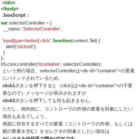
</div>
</body>
JavaScript：
var
selectorController
=
{
__name
:
'SelectorController'
,
'input[type=button] click'
:
function
(context, $el) {
alert(
'clicked!'
);
}
};
h5.core.controller(
'#container'
, selectorController);
という例の場合、selectorControllerは<div id="container">の要素
にバインドされているため、
click1
ボタンを押下すると（click1は<div id="container">の子要
素なので）メッセージが表示されますが
click2
ボタンを押下しても何も起きません。
ただし、例外的に、コントローラの外側の要素を対象にしたい
場合もあるでしょう。
画面に存在するすべての要素（コントローラの外側、もしくは
横の要素を含む）をセレクタの対象としたい場合は
セレクタを中括弧で囲めばOKです。