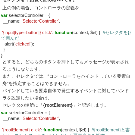
上の例の場合、コントローラの定義を
var
selectorController
=
{
__name
:
'SelectorController'
,
'{input[type=button]} click'
:
function
(context, $el) {
//セレクタを{}
で囲んだ
alert(
'clicked!'
);
}
};
とすると、どちらのボタンを押下してもメッセージが表示され
るようになります。
また、セレクタでは、“コントローラをバインドしている要素自
身”を指定することはできません。
バインドしている要素自体で発生するイベントに対してハンド
ラを設定したい場合は、
セレクタの場所に「
{rootElement}
」と記述します。
var
selectorController
=
{
__name
:
'SelectorController'
,
'{rootElement} click'
:
function
(context, $el) {
//{rootElement}と書