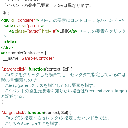
「イベントの発生元要素」と$elは異なります。
例：
<div
id=
"container"
>
<!-- この要素にコントローラをバインド -->
<div
class=
"parent"
>
<a
class=
"target"
href=
"#"
>
LINK
</a>
<!-- この要素をクリック
-->
</div>
</div>
var
sampleController
=
{
__name
:
'SampleController'
,
'.parent click'
:
function
(context, $el) {
//aタグをクリックした場合でも、セレクタで指定しているのは
親のdiv要素なので
//$elは(parentクラスを指定した)div要素を指す。
//イベントの発生元要素を知りたい場合は$(context.event.target)
と記述する。
},
'.target click'
:
function
(context, $el) {
//aタグ(を指定するセレクタ)を指定したハンドラでは、
//もちろん$elはaタグを指す。