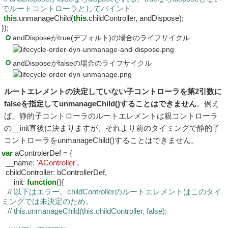
でルートコントローラとしてバインド
this
.unmanageChild(
this
.childController, andDispose);
});
andDisposeがtrue(デフォルト)の場合のライフサイクル
andDisposeがfalseの場合のライフサイクル
ルートエレメントの決定していない子コントローラを第2引数に
falseを指定してunmanageChild()することはできません
。例え
ば、静的子コントローラのルートエレメントは親コントローラ
の__init直後に決まりますが、それより前のタイミングで静的子
コントローラをunmanageChild()することはできません。
var
aControlerDef
=
{
__name
:
'AController'
,
childController
:
bControllerDef,
__init
:
function
(){
// 以下はエラー。childControllerのルートエレメントはこのタイ
ミングでは未決定のため。
// this.unmanageChild(this.childController, false);