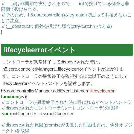
// __initは非同期で実行されるので、__initで投げている例外も非
同期で投げられる。
// そのため、h5.core.controller()をtry-catchで囲っても拾えないこ
とに注意。
// (__constructで例外を投げた場合はtry-catchで拾える)
}
lifecycleerrorイベント
コントローラが異常終了してdisposeされた時は、
h5.core.controllerManagerにlifecycleerrorイベントが上がりま
す。コントローラの異常終了を監視するには以下のようにして
lifecycleerrorイベントハンドラを記述します。
h5.core.controllerManager.addEventListener(
'lifecycleerror'
,
function
(ev){
// コントローラが異常終了された時に呼ばれるイベントハンドラ
// disposeされたコントローラ(ルートコントローラ)の取得
var
rootController
=
ev.rootController;
// disposeされた原因(promiseが失敗した理由または、例外オブジ
ェクト)を取得