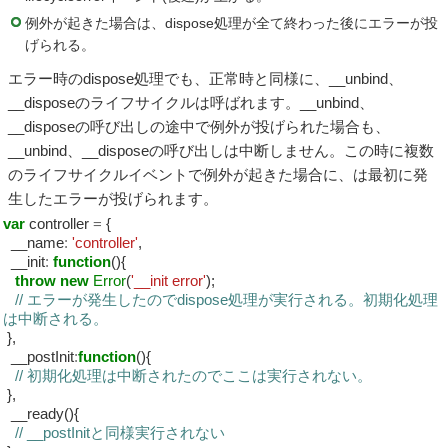
例外が起きた場合は、dispose処理が全て終わった後にエラーが投
げられる。
エラー時のdispose処理でも、正常時と同様に、__unbind、
__disposeのライフサイクルは呼ばれます。__unbind、
__disposeの呼び出しの途中で例外が投げられた場合も、
__unbind、__disposeの呼び出しは中断しません。この時に複数
のライフサイクルイベントで例外が起きた場合に、は最初に発
生したエラーが投げられます。
var
controller
=
{
__name
:
'controller'
,
__init
:
function
(){
throw
new
Error
(
'__init error'
);
// エラーが発生したのでdispose処理が実行される。初期化処理
は中断される。
},
__postInit
:
function
(){
// 初期化処理は中断されたのでここは実行されない。
},
__ready(){
// __postInitと同様実行されない