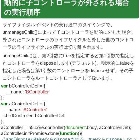
動的に子コントローラが外される場合
の実行順序
ライフサイクルイベントの実行途中のタイミングで、
unmanageChild()によって子コントローラを動的に外した場合、
外されたコントローラのライフサイクルと外した側のコントロ
ーラのライフサイクルの実行は切り離されます。
unmageChild()は、第2引数にtrueを指定すると第1引数で指定し
たコントローラをdisposeします(デフォルト)。明示的にfalseを
指定した場合は第1引数のコントローラをdisposeせず、その子
コントローラをルートコントローラとして扱います。
var
bControllerDef
=
{
__name
:
'BController'
};
var
aControllerDef
=
{
__name
:
'AController'
childController
:
bControllerDef
};
aController
=
h5.core.controller(
document
.body, aControllerDef);
aController.initPromise.done(
function
(){
// andDisposeがfalseならdisposeされる。trueならdisposeしない