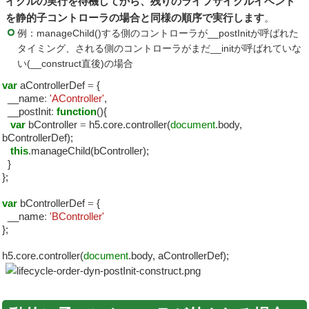
イクルの実行を待機してから、残りのライフサイクルイベント
を静的子コントローラの場合と同様の順序で実行します
。
例：manageChild()する側のコントローラが__postInitが呼ばれた
タイミング、される側のコントローラがまだ__initが呼ばれていな
い(__construct直後)の場合
var
aControllerDef
=
{
__name
:
'AController'
,
__postInit
:
function
(){
var
bController
=
h5.core.controller(
document
.body,
bControllerDef);
this
.manageChild(bController);
}
};
var
bControllerDef
=
{
__name
:
'BController'
};
h5.core.controller(
document
.body, aControllerDef);