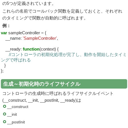
の5つが定義されています。
これらの名前でコールバック関数を定義しておくと、それぞれ
のタイミングで関数が自動的に呼ばれます。
例：
var
sampleController
=
{
__name
:
'SampleController'
,
__ready
:
function
(context) {
//コントローラの初期化処理が完了し、動作を開始したタイミ
ングで呼ばれる
}
};
生成～初期化時のライフサイクル
コントローラの生成時に呼ばれるライフサイクルイベント
(__construct, __init, __postInit, __ready)は
__construct
__init
__postInit