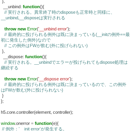
},
__unbind
:
function
(){
// 実行される。異常終了時のdisposeも正常時と同様に、
__unbind,__disposeは実行される
throw
new
Error
(
'__unbind error'
);
// 最終的に投げられる例外は既に決まっている(__initの例外==最
初に発生した例外)なので
// この例外はFWが飲む(外に投げられない)
},
__dispose
:
function
(){
// 実行される。__unbindでエラーが投げられてもdispose処理は
継続する
throw
new
Error
(
'__dispose error'
);
// 最終的に投げられる例外は既に決まっているので、この例外
はFWが飲む(外に投げられない)
}
};
h5.core.controller(element, controller);
window
.onerror
=
function
(e){
// 例外：'__init error'が発生する。