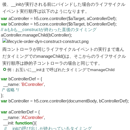
後、__initが実行される前にバインドした場合のライフサイクル
イベント実行順序は以下のようになります。
var
aController
=
h5.core.controller($aTarget, aControllerDef);
var
bController
=
h5.core.controller($bTarget, bControllerDef);
// aもbも__constructが終わった直後のタイミング
aController.manageChild(bController);
両コントローラが同じライフサイクルイベントの実行まで進ん
だタイミングでのmanageChild()は、そこからのライフサイクル
実行順序は静的子コントローラの場合と同じです。
例：お互いに__initまで呼ばれたタイミングでmanageChild
var
bControllerDef
=
{
__name
:
'BController'
,
/* 省略 */
};
var
bController
=
h5.core.controller(documentBody, bControllerDef);
var
aContrllerDef
=
{
__name
:
'AController'
,
__init
:
function
(){
// __initの呼び出しが終わっているタイミング