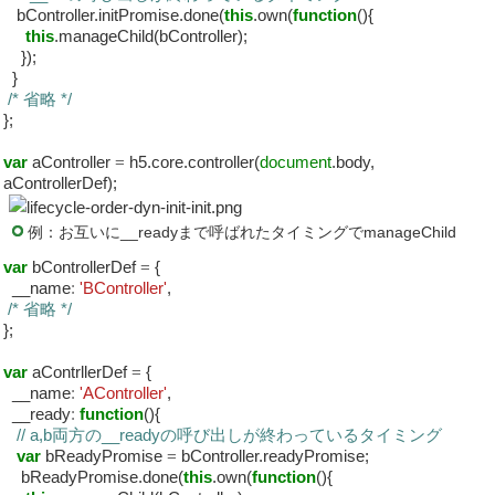
bController.initPromise.done(
this
.own(
function
(){
this
.manageChild(bController);
});
}
/* 省略 */
};
var
aController
=
h5.core.controller(
document
.body,
aControllerDef);
例：お互いに__readyまで呼ばれたタイミングでmanageChild
var
bControllerDef
=
{
__name
:
'BController'
,
/* 省略 */
};
var
aContrllerDef
=
{
__name
:
'AController'
,
__ready
:
function
(){
// a,b両方の__readyの呼び出しが終わっているタイミング
var
bReadyPromise
=
bController.readyPromise;
bReadyPromise.done(
this
.own(
function
(){