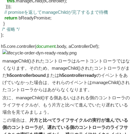
this
.manageChild(bController);
}));
// promiseを返してmanageChildが完了するまで待機
return
bReadyPromise;
}
/* 省略 */
};
h5.core.controller(
document
.body, aControllerDef);
manageChild()されたコントローラはルートコントローラではな
くなります。そのため、manageChild()されたコントローラがま
だ
h5controllerbound
または
h5controllerready
のイベントをあ
げていなかった場合は、それらのイベントはmanageChild()され
たコントローラからはあがらなくなります。
次に、manageChild()する側あるいはされる側のコントローラの
ライフサイクルが、もう片方と比べて進んでいたり遅れている
場合を見てみましょう。
この場合は、
片方と比べてライフサイクルの実行が進んでいる
側のコントローラが、遅れている側のコントローラのライフサ