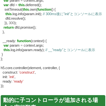
var
param
=
context.args;
var
dfd
=
this
.deferred();
setTimeout(
this
.own(
function
() {
this
.log.info(param.init);
// 300ms後に"init"とコンソールに表示
dfd.resolve();
}),
300
);
return
dfd.promise();
},
__ready
:
function
(context) {
var
param
=
context.args;
this
.log.info(param.ready);
// __"ready"とコンソールに表示
}
};
h5.core.controller(element, controller, {
construct
:
'construct'
,
init
:
'init'
,
ready
:
'ready'
});
動的に子コントローラが追加される場