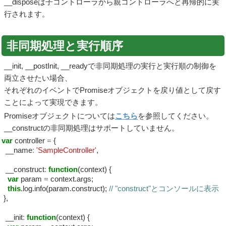
__disposeは子コントローラから親コントローラへと再帰的に実
行されます。
非同期処理と実行順序
__init, __postInit, __readyで非同期処理の実行と実行順の制御を
両立させたい場合、
それぞれのイベントでPromiseオブジェクトを戻り値として戻す
ことによって実現できます。
Promiseオブジェクトについては
こちら
を参照してください。
__constructの非同期処理はサポートしていません。
var
controller
=
{
__name
:
'SampleController'
,
__construct
:
function
(context) {
var
param
=
context.args;
this
.log.info(param.construct);
// "construct"とコンソールに表示
},
__init
:
function
(context) {