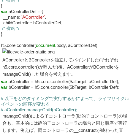
/* 省略 */
};
var
aControllerDef
=
{
__name
:
'AController'
,
childController
:
bControllerDef,
/* 省略 */
};
h5.core.controller(
document
.body, aControllerDef);
AControllerとBControllerを独立してバインドした(それぞれ
h5.core.controller()が呼んだ)後、AControllerがBControllerを
manageChild()した場合を考えます。
var
aController
=
h5.core.controller($aTarget, aControllerDef);
var
bController
=
h5.core.controller($bTarget, bControllerDef);
// 以下をどのタイミングで実行するかによって、ライフサイクル
イベントの順序が変わる
// aController.manageChild(bController);
manageChild()による子コントローラ(動的子コントローラ)の場
合も、基本的には静的子コントローラの場合と同じ順序で実行
します。例えば、両コントローラの__constructが終わった直