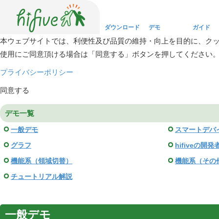
ダウンロード
デモ
ガイド
本ウェブサイトでは、利便性及び品質の維持・向上を目的に、ク
使用にご同意頂ける場合は「同意する」ボタンを押してください
Download
Demo
Guide
プライバシーポリシー
同意する
デモ一覧
一般デモ
スマートデバ
グラフ
hifiveの開
機能系（領域切替）
機能系（その
チュートリアル解説
一般デモ