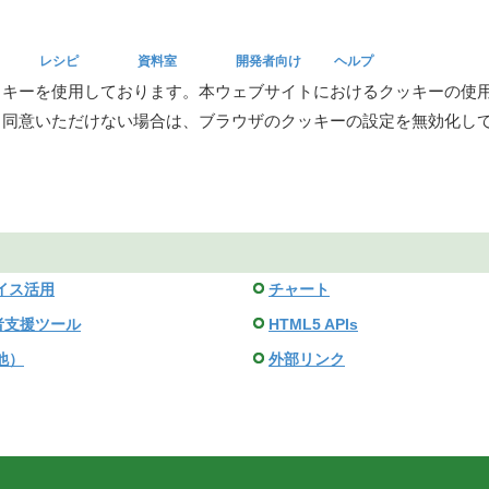
レシピ
資料室
開発者向け
ヘルプ
ッキーを使用しております。本ウェブサイトにおけるクッキーの使
。同意いただけない場合は、ブラウザのクッキーの設定を無効化し
Recipe
Reference
Developers
Help
イス活用
チャート
発者支援ツール
HTML5 APIs
他）
外部リンク