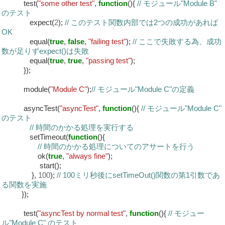
test(
"some other test"
,
function
(){
// モジュール"Module B"
のテスト
expect(
2
);
// このテスト関数内部では2つの成功があれば
OK
equal(
true
,
false
,
"failing test"
);
// ここで失敗する為、成功
数が足りずexpect()は失敗
equal(
true
,
true
,
"passing test"
);
});
module(
"Module C"
);
// モジュール"Module C"の定義
asyncTest(
"asyncTest"
,
function
(){
// モジュール"Module C"
のテスト
// 時間のかかる処理を実行する
setTimeout(
function
(){
// 時間のかかる処理についてのアサートを行う
ok(
true
,
"always fine"
);
start();
},
100
);
// 100ミリ秒後にsetTimeOut()関数の第1引数であ
る関数を実施
});
test(
"asyncTest by normal test"
,
function
(){
// モジュー
ル"Module C" のテスト