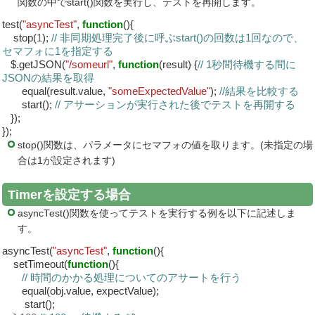
関数の中でstart()関数を実行し、テストを再開します。
test(
"asyncTest"
,
function
(){
stop(
1
);
// 非同期処理完了後に呼ぶstart()の回数は1回なので、
セマフォに1を指定する
$.getJSON(
"/someurl"
,
function
(result) {
// 1秒間待機する間に
JSONの結果を取得
equal(result.value,
"someExpectedValue"
);
//結果を比較する
start();
// アサーションが実行された後でテストを再開する
});
});
stop()関数は、パラメータにセマフォの値を取ります。(未指定の場
合は1が設定されます)
Timerを設定する場合
asyncTest()関数を使ってテストを実行する例を以下に記述しま
す。
asyncTest(
"asyncTest"
,
function
(){
setTimeout(
function
(){
// 時間のかかる処理についてのアサートを行う
equal(obj.value, expectValue);
start();