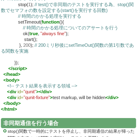
stop(
1
);
// test()で非同期のテストを実行する為、stop()関
数でセマフォの数を設定する(start()を実行する回数)
// 時間のかかる処理を実行する
setTimeout(
function
(){
// 時間のかかる処理についてのアサートを行う
ok(
true
,
"always fine"
);
start();
},
200
);
// 200ミリ秒後にsetTimeOut()関数の第1引数であ
る関数を実施
});
</script>
</head>
<body>
<!-- テスト結果を表示する領域 -->
<div
id=
"qunit"
></div>
<div
id=
"qunit-fixture"
>
test markup, will be hidden
</div>
</body>
</html>
非同期通信を行う場合
stop()関数で一時的にテストを停止し、非同期通信の結果が帰った