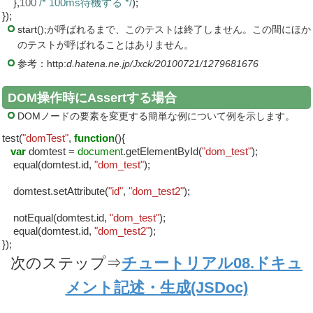
},
100
/* 100ms待機する */
);
});
start();が呼ばれるまで、このテストは終了しません。この間にほか
のテストが呼ばれることはありません。
参考：http:
d.hatena.ne.jp/Jxck/20100721/1279681676
DOM操作時にAssertする場合
DOMノードの要素を変更する簡単な例について例を示します。
test(
"domTest"
,
function
(){
var
domtest
=
document
.getElementById(
"dom_test"
);
equal(domtest.id,
"dom_test"
);
domtest.setAttribute(
"id"
,
"dom_test2"
);
notEqual(domtest.id,
"dom_test"
);
equal(domtest.id,
"dom_test2"
);
});
次のステップ⇒
チュートリアル08.ドキュ
メント記述・生成(JSDoc)