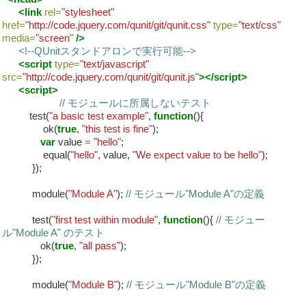
<link
rel=
"stylesheet"
href=
"http://code.jquery.com/qunit/git/qunit.css"
type=
"text/css"
media=
"screen"
/>
<!--QUnitスタンドアロンで実行可能-->
<script
type=
"text/javascript"
src=
"http://code.jquery.com/qunit/git/qunit.js"
></script>
<script>
// モジュールに所属しないテスト
test(
"a basic test example"
,
function
(){
ok(
true
,
"this test is fine"
);
var
value
=
"hello"
;
equal(
"hello"
, value,
"We expect value to be hello"
);
});
module(
"Module A"
);
// モジュール"Module A"の定義
test(
"first test within module"
,
function
(){
// モジュー
ル"Module A" のテスト
ok(
true
,
"all pass"
);
});
module(
"Module B"
);
// モジュール"Module B"の定義