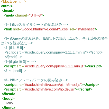
<!doctype html>
<html>
<head>
<meta
charset=
"UTF-8"
>
<!-- hifiveスタイルシートの読み込み -->
<link
href=
"//code.htmlhifive.com/h5.css"
rel=
"stylesheet"
>
<!-- jQueryの読み込み。IE8以下の場合は1.xを、それ以外の場合
は2.xを読み込む -->
<!--[if lt IE 9]>
<script src="//code.jquery.com/jquery-1.11.1.min.js"></script>
<![endif]-->
<!--[if gte IE 9]><!-->
<script
src=
"//code.jquery.com/jquery-2.1.1.min.js"
></script>
<!--<![endif]-->
<!-- hifiveフレームワークの読み込み -->
<script
src=
"//code.htmlhifive.com/ejs-h5mod.js"
></script>
<script
src=
"//code.htmlhifive.com/h5.dev.js"
></script>
</head>
<body>
Hello.
</body>