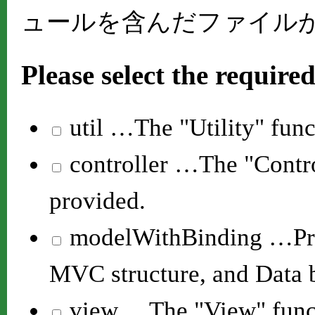
ュールを含んだファイル
Please select the require
util
…The "Utility" func
controller
…The "Control
provided.
modelWithBinding
…Pro
MVC structure, and Data b
view
…The "View" funct