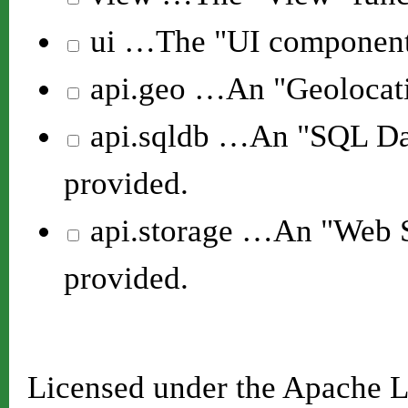
ui
…The "UI components 
api.geo
…An "Geolocatio
api.sqldb
…An "SQL Data
provided.
api.storage
…An "Web St
provided.
Licensed under the Apache L