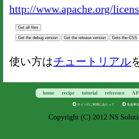
http://www.apache.org/lice
使い方は
チュートリアル
home
recipe
tutorial
reference
AP
サイトのご利用にあたって
免責事
Copyright (C) 2012 NS Soluti