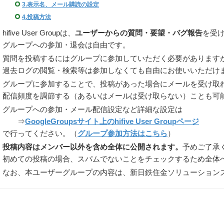
3.表示名、メール購読の設定
4.投稿方法
hifive User Groupは、
ユーザーからの質問・要望・バグ報告
を受
グループへの参加・退会は自由です。
質問を投稿するにはグループに参加していただく必要があります
過去ログの閲覧・検索等は参加しなくても自由にお使いいただけ
グループに参加することで、投稿があった場合にメールを受け取
配信頻度を調節する（あるいはメールは受け取らない）ことも可
グループへの参加・メール配信設定など詳細な設定は
⇒
GoogleGroupsサイト上のhifive User Groupページ
で行ってください。（
グループ参加方法はこちら
）
投稿内容はメンバー以外を含め全体に公開されます。
予めご了承
初めての投稿の場合、スパムでないことをチェックするため全体
なお、本ユーザーグループの内容は、新日鉄住金ソリューション