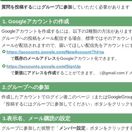
質問を投稿する
には
グループに参加
していただく必要があります
1. Googleアカウントの作成
Googleアカウントを作成するには、以下の2種類の方法がありま
グループへの投稿をメール配信する場合、標準ではそのアカウント
メールが配信されますので、届いてほしい配信先をアカウントに
https://accounts.google.com/NewAccount?hl=ja
で
既存のメールアドレス
をGoogleアカウント化できます。
https://accounts.google.com/SignUp
で
新規にアドレスを作成
することができます。（@gmail.co
2.グループへの参加
作成したアカウントでログイン後このページ（またはGoogleGroups上の
「投稿するにはグループに参加してください」ボタンをクリック
3.表示名、メール購読の設定
グループに参加した状態で「
メンバー設定
」ボタンをクリックす