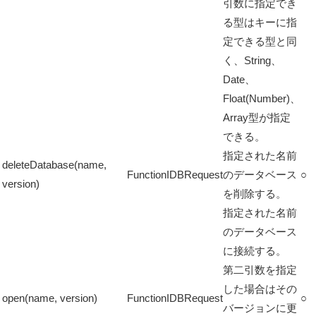
引数に指定でき
る型はキーに指
定できる型と同
く、String、
Date、
Float(Number)、
Array型が指定
できる。
指定された名前
deleteDatabase(name,
Function
IDBRequest
のデータベース
○
version)
を削除する。
指定された名前
のデータベース
に接続する。
第二引数を指定
した場合はその
open(name, version)
Function
IDBRequest
○
バージョンに更