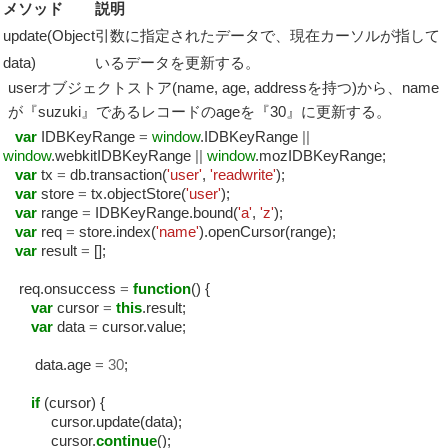
メソッド
説明
update(Object
引数に指定されたデータで、現在カーソルが指して
data)
いるデータを更新する。
userオブジェクトストア(name, age, addressを持つ)から、name
が『suzuki』であるレコードのageを『30』に更新する。
var
IDBKeyRange
=
window
.IDBKeyRange
||
window
.webkitIDBKeyRange
||
window
.mozIDBKeyRange;
var
tx
=
db.transaction(
'user'
,
'readwrite'
);
var
store
=
tx.objectStore(
'user'
);
var
range
=
IDBKeyRange.bound(
'a'
,
'z'
);
var
req
=
store.index(
'name'
).openCursor(range);
var
result
=
[];
req.onsuccess
=
function
() {
var
cursor
=
this
.result;
var
data
=
cursor.value;
data.age
=
30
;
if
(cursor) {
cursor.update(data);
cursor.
continue
();