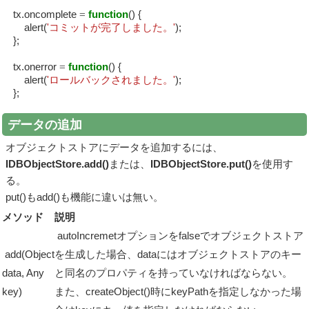
tx.oncomplete
=
function
() {
alert(
'コミットが完了しました。'
);
};
tx.onerror
=
function
() {
alert(
'ロールバックされました。'
);
};
データの追加
オブジェクトストアにデータを追加するには、
IDBObjectStore.add()
または、
IDBObjectStore.put()
を使用す
る。
put()もadd()も機能に違いは無い。
メソッド
説明
autoIncremetオプションをfalseでオブジェクトストア
add(Object
を生成した場合、dataにはオブジェクトストアのキー
data, Any
と同名のプロパティを持っていなければならない。
key)
また、createObject()時にkeyPathを指定しなかった場