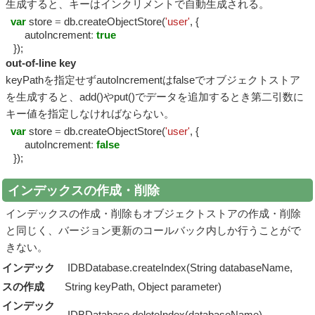
生成すると、キーはインクリメントで自動生成される。
var
store
=
db.createObjectStore(
'user'
, {
autoIncrement
:
true
});
out-of-line key
keyPathを指定せずautoIncrementはfalseでオブジェクトストア
を生成すると、add()やput()でデータを追加するとき第二引数に
キー値を指定しなければならない。
var
store
=
db.createObjectStore(
'user'
, {
autoIncrement
:
false
});
インデックスの作成・削除
インデックスの作成・削除もオブジェクトストアの作成・削除
と同じく、バージョン更新のコールバック内しか行うことがで
きない。
インデック
IDBDatabase.createIndex(String databaseName,
スの作成
String keyPath, Object parameter)
インデック
IDBDatabase.deleteIndex(databaseName)