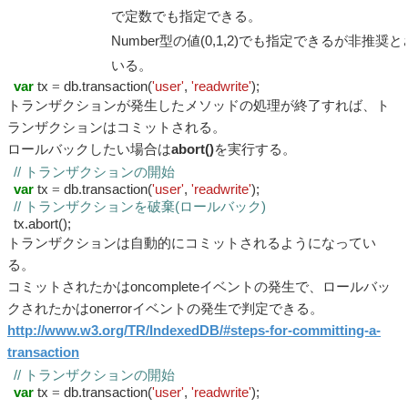
で定数でも指定できる。
Number型の値(0,1,2)でも指定できるが非推奨
いる。
var
tx
=
db.transaction(
'user'
,
'readwrite'
);
トランザクションが発生したメソッドの処理が終了すれば、ト
ランザクションはコミットされる。
ロールバックしたい場合は
abort()
を実行する。
// トランザクションの開始
var
tx
=
db.transaction(
'user'
,
'readwrite'
);
// トランザクションを破棄(ロールバック)
tx.abort();
トランザクションは自動的にコミットされるようになってい
る。
コミットされたかはoncompleteイベントの発生で、ロールバッ
クされたかはonerrorイベントの発生で判定できる。
http://www.w3.org/TR/IndexedDB/#steps-for-committing-a-
transaction
// トランザクションの開始
var
tx
=
db.transaction(
'user'
,
'readwrite'
);