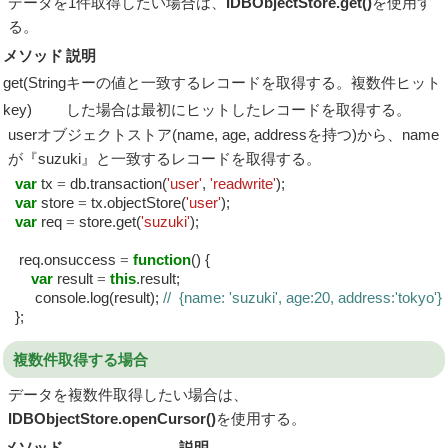
データを1件取得したい場合は、
IDBObjectStore.get()
を使用す
る。
メソッド
説明
get(String
キーの値と一致するレコードを取得する。複数件ヒット
key)
した場合は最初にヒットしたレコードを取得する。
userオブジェクトストア(name, age, addressを持つ)から、name
が『suzuki』と一致するレコードを取得する。
var
tx
=
db.transaction(
'user'
,
'readwrite'
);
var
store
=
tx.objectStore(
'user'
);
var
req
=
store.get(
'suzuki'
);
req.onsuccess
=
function
() {
var
result
=
this
.result;
console.log(result);
// {name: 'suzuki', age:20, address:'tokyo'}
};
複数件取得する場合
データを複数件取得したい場合は、
IDBObjectStore.openCursor()
を使用する。
メソッド
説明