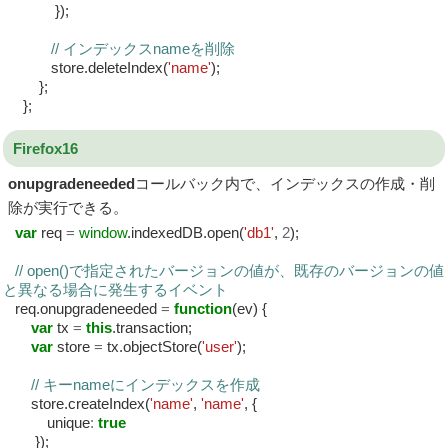
});
// インデックスnameを削除
store.deleteIndex(
'name'
);
};
};
Firefox16
onupgradeneeded
コールバック内で、インデックスの作成・削
除が実行できる。
var
req
=
window
.indexedDB.open(
'db1'
,
2
);
// open()で指定されたバージョンの値が、既存のバージョンの値
と異なる場合に発生するイベント
req.onupgradeneeded
=
function
(ev) {
var
tx
=
this
.transaction;
var
store
=
tx.objectStore(
'user'
);
// キーnameにインデックスを作成
store.createIndex(
'name'
,
'name'
, {
unique
:
true
});