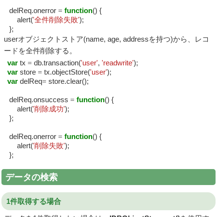
delReq.onerror
=
function
() {
alert(
'全件削除失敗'
);
};
userオブジェクトストア(name, age, addressを持つ)から、レコ
ードを全件削除する。
var
tx
=
db.transaction(
'user'
,
'readwrite'
);
var
store
=
tx.objectStore(
'user'
);
var
delReq
=
store.clear();
delReq.onsuccess
=
function
() {
alert(
'削除成功'
);
};
delReq.onerror
=
function
() {
alert(
'削除失敗'
);
};
データの検索
1件取得する場合