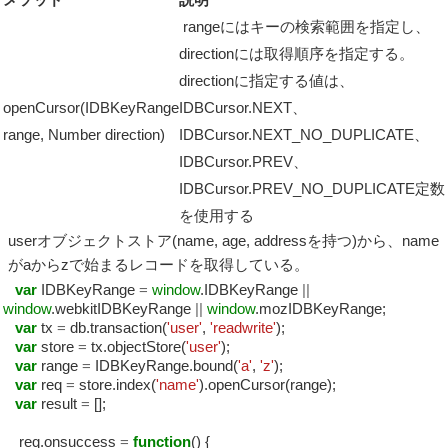
rangeにはキーの検索範囲を指定し、
directionには取得順序を指定する。
directionに指定する値は、
openCursor(IDBKeyRange
IDBCursor.NEXT、
range, Number direction)
IDBCursor.NEXT_NO_DUPLICATE、
IDBCursor.PREV、
IDBCursor.PREV_NO_DUPLICATE定数
を使用する
userオブジェクトストア(name, age, addressを持つ)から、name
がaからzで始まるレコードを取得している。
var
IDBKeyRange
=
window
.IDBKeyRange
||
window
.webkitIDBKeyRange
||
window
.mozIDBKeyRange;
var
tx
=
db.transaction(
'user'
,
'readwrite'
);
var
store
=
tx.objectStore(
'user'
);
var
range
=
IDBKeyRange.bound(
'a'
,
'z'
);
var
req
=
store.index(
'name'
).openCursor(range);
var
result
=
[];
req.onsuccess
=
function
() {