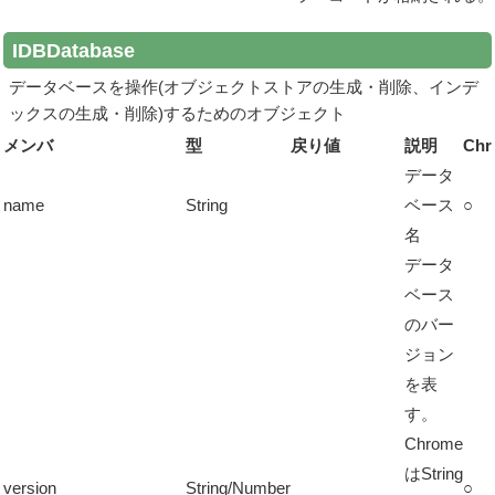
IDBDatabase
データベースを操作(オブジェクトストアの生成・削除、インデ
ックスの生成・削除)するためのオブジェクト
メンバ
型
戻り値
説明
Chr
データ
name
String
ベース
○
名
データ
ベース
のバー
ジョン
を表
す。
Chrome
はString
version
String/Number
○