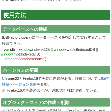
使用方法
データベースへの接続
IDBFactory.open()にデータベース名を指定して実行することで
接続できる。
var
idb
=
window
.indexedDB
||
window
.webkitIndexedDB
||
window
.mozIndexedDB;
idb.open(
'databasename'
);
バージョンの更新
Chrome22とFirefox16で実装に差異がある。詳細については
動作
検証-バージョン更新
を参照。
※ Firefox16の実装のほうが、W3Cの仕様に準拠している。
オブジェクトストアの作成・削除
オブジェクトストアの作成・削除は、バージョン更新のコール