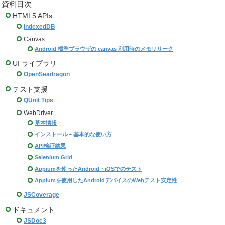
資料目次
HTML5 APIs
IndexedDB
Canvas
Android 標準ブラウザの canvas 利用時のメモリリーク
UI ライブラリ
OpenSeadragon
テスト支援
QUnit Tips
WebDriver
基本情報
インストール～基本的な使い方
API検証結果
Selenium Grid
Appiumを使ったAndroid・iOSでのテスト
Appiumを使用したAndroidデバイスのWebテスト安定性
JSCoverage
ドキュメント
JSDoc3