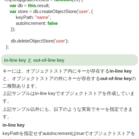
var
db
=
this
.result;
var
store
=
db.createObjectStore(
'user'
, {
keyPath
:
"name"
,
autoIncrement
:
false
});
db.deleteObjectStore(
'user'
);
};
in-line key と out-of-line key
キーには、オブジェクトストア内にキーが存在する
in-line key
と、オブジェクトストアの外にキーが存在する
out-of-line key
の
二種類あります。
上記サンプルはin-line keyでオブジェクトストアを作成していま
す。
上記サンプル以外にも、以下のような実装でキーを指定できま
す。
in-line key
keyPathを指定せずautoIncrementはtrueでオブジェクトストアを