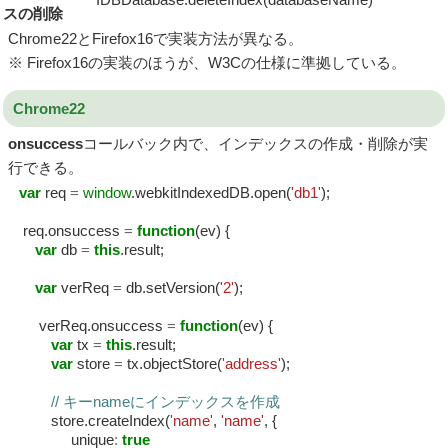
スの削除
Chrome22とFirefox16で実装方法が異なる。
※ Firefox16の実装のほうが、W3Cの仕様に準拠している。
Chrome22
onsuccess
コールバック内で、インデックスの作成・削除が実
行できる。
var
req
=
window
.webkitIndexedDB.open(
'db1'
);
req.onsuccess
=
function
(ev) {
var
db
=
this
.result;
var
verReq
=
db.setVersion(
'2'
);
verReq.onsuccess
=
function
(ev) {
var
tx
=
this
.result;
var
store
=
tx.objectStore(
'address'
);
// キーnameにインデックスを作成
store.createIndex(
'name'
,
'name'
, {
unique
:
true