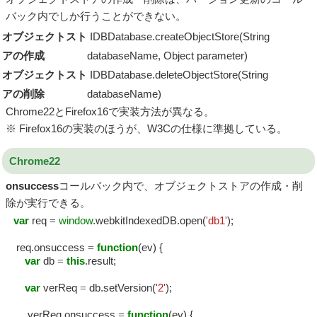
バック内でしか行うことができない。
オブジェクトスト
IDBDatabase.createObjectStore(String
アの作成
databaseName, Object parameter)
オブジェクトスト
IDBDatabase.deleteObjectStore(String
アの削除
databaseName)
Chrome22とFirefox16で実装方法が異なる。
※ Firefox16の実装のほうが、W3Cの仕様に準拠している。
Chrome22
onsuccess
コールバック内で、オブジェクトストアの作成・削
除が実行できる。
var
req
=
window
.webkitIndexedDB.open(
'db1'
);
req.onsuccess
=
function
(ev) {
var
db
=
this
.result;
var
verReq
=
db.setVersion(
'2'
);
verReq.onsuccess
=
function
(ev) {