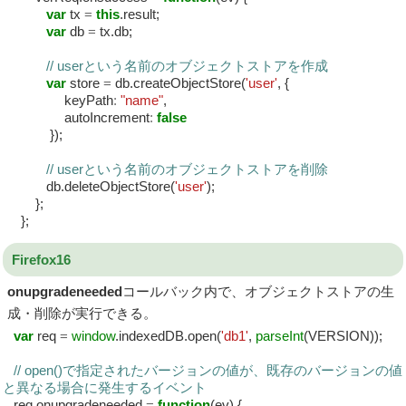
var
tx
=
this
.result;
var
db
=
tx.db;
// userという名前のオブジェクトストアを作成
var
store
=
db.createObjectStore(
'user'
, {
keyPath
:
"name"
,
autoIncrement
:
false
});
// userという名前のオブジェクトストアを削除
db.deleteObjectStore(
'user'
);
};
};
Firefox16
onupgradeneeded
コールバック内で、オブジェクトストアの生
成・削除が実行できる。
var
req
=
window
.indexedDB.open(
'db1'
,
parseInt
(VERSION));
// open()で指定されたバージョンの値が、既存のバージョンの値
と異なる場合に発生するイベント
req.onupgradeneeded
=
function
(ev) {