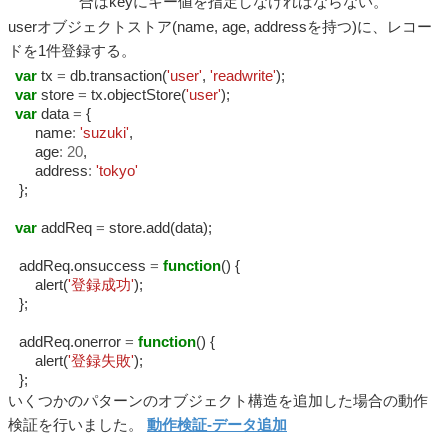
合はkeyにキー値を指定しなければならない。
userオブジェクトストア(name, age, addressを持つ)に、レコー
ドを1件登録する。
var
tx
=
db.transaction(
'user'
,
'readwrite'
);
var
store
=
tx.objectStore(
'user'
);
var
data
=
{
name
:
'suzuki'
,
age
:
20
,
address
:
'tokyo'
};
var
addReq
=
store.add(data);
addReq.onsuccess
=
function
() {
alert(
'登録成功'
);
};
addReq.onerror
=
function
() {
alert(
'登録失敗'
);
};
いくつかのパターンのオブジェクト構造を追加した場合の動作
検証を行いました。
動作検証-データ追加