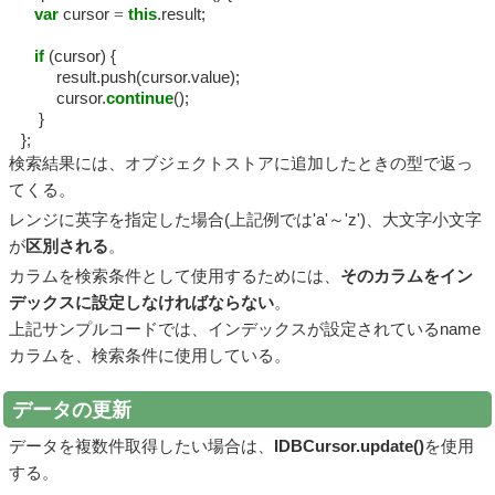
var
cursor
=
this
.result;
if
(cursor) {
result.push(cursor.value);
cursor.
continue
();
}
};
検索結果には、オブジェクトストアに追加したときの型で返っ
てくる。
レンジに英字を指定した場合(上記例では'a'～'z')、大文字小文字
が
区別される
。
カラムを検索条件として使用するためには、
そのカラムをイン
デックスに設定しなければならない
。
上記サンプルコードでは、インデックスが設定されているname
カラムを、検索条件に使用している。
データの更新
データを複数件取得したい場合は、
IDBCursor.update()
を使用
する。