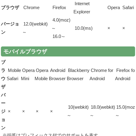
Internet
ブラウザ
Chrome
Firefox
Opera
Safari
Explorer
4.0(moz)
バージョ
12.0(webkit)
～
10.0(ms)
×
×
ン
～
16.0～
モバイルブラウザ
ブ
ラ
Mobile
Opera
Opera
Android
Blackberry
Chrome for
Firefox fo
ウ
Safari
Mini
Mobile
Browser
Browser
Android
Android
ザ
バ
ー
10(webkit)
18.0(webkit)
15.0(moz
ジ
×
×
×
×
～
～
～
ョ
ン
※括弧はプレフィックス付でのサポートを表す。