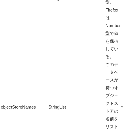
型、
Firefox
は
Number
型で値
を保持
してい
る。
このデ
ータベ
ースが
持つオ
ブジェ
クトス
objectStoreNames
StringList
○
トアの
名前を
リスト