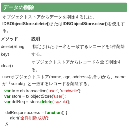
データの削除
オブジェクトストアからデータを削除するには、
IDBObjectStore.delete()
または
IDBObjectStore.clear()
を使用す
る。
メソッド
説明
delete(String
指定されたキー名と一致するレコードを1件削除
key)
する。
オブジェクトストアからレコードを全て削除す
clear()
る。
userオブジェクトストア(name, age, addressを持つ)から、name
が『suzuki』と一致するレコードを削除する。
var
tx
=
db.transaction(
'user'
,
'readwrite'
);
var
store
=
tx.objectStore(
'user'
);
var
delReq
=
store.
delete
(
'suzuki'
);
delReq.onsuccess
=
function
() {
alert(
'全件削除成功'
);
};