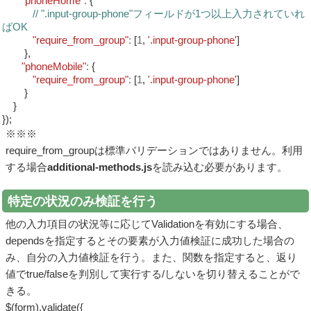
"phoneHome"
:
{
// ".input-group-phone"フィールドが1つ以上入力されていれ
ばOK
"require_from_group"
:
[
1
,
'.input-group-phone'
]
},
"phoneMobile"
:
{
"require_from_group"
:
[
1
,
'.input-group-phone'
]
}
}
});
※※※
require_from_groupは標準バリデーションではありません。利用
する場合
additional-methods.js
を読み込む必要があります。
特定の状況のみ検証を行う
他の入力項目の状況等に応じてValidationを有効にする場合、
dependsを指定するとその要素が入力値検証に成功した場合の
み、自分の入力値検証を行う。また、関数を指定すると、返り
値でtrue/falseを判別して実行する/しないを切り替えることがで
きる。
$(form).validate({