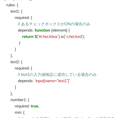
rules
:
{
text1
:
{
required
:
{
// あるチェックボックスがONの場合のみ
depends
:
function
(element) {
return
$(
'#checkbox'
).is(
':checked'
);
}
}
},
text2
:
{
required
:
{
// text1の入力値検証に成功している場合のみ
depends
:
'input[name="text1"]'
}
},
number1
:
{
required
:
true
,
min
:
{