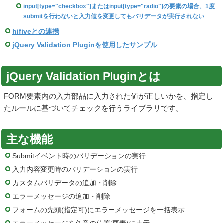
input[type="checkbox"]またはinput[type="radio"]の要素の場合、1度
submitを行わないと入力値を変更してもバリデータが実行されない
hifiveとの連携
jQuery Validation Pluginを使用したサンプル
jQuery Validation Pluginとは
FORM要素内の入力部品に入力された値が正しいかを、指定し
たルールに基づいてチェックを行うライブラリです。
主な機能
Submitイベント時のバリデーションの実行
入力内容変更時のバリデーションの実行
カスタムバリデータの追加・削除
エラーメッセージの追加・削除
フォームの先頭(指定可)にエラーメッセージを一括表示