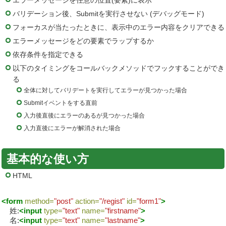
エラーメッセージを任意の位置(要素)に表示
バリデーション後、Submitを実行させない (デバッグモード)
フォーカスが当たったときに、表示中のエラー内容をクリアできる
エラーメッセージをどの要素でラップするか
依存条件を指定できる
以下のタイミングをコールバックメソッドでフックすることができ
る
全体に対してバリデートを実行してエラーが見つかった場合
Submitイベントをする直前
入力後直後にエラーのあるが見つかった場合
入力直後にエラーが解消された場合
基本的な使い方
HTML
<form
method=
"post"
action=
"/regist"
id=
"form1"
>
姓:
<input
type=
"text"
name=
"firstname"
>
名:
<input
type=
"text"
name=
"lastname"
>