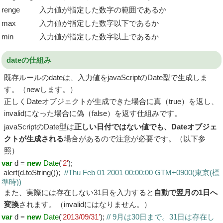
renge
入力値が指定した数字の範囲であるか
max
入力値が指定した数字以下であるか
min
入力値が指定した数字以上であるか
dateの仕組み
既存ルールのdateは、入力値をjavaScriptのDate型で生成しま
す。（newします。）
正しくDateオブジェクトが生成できた場合に真（true）を返し、
invalidになった場合に偽（false）を返す仕組みです。
javaScriptのDate型は
正しい日付ではない値でも、Dateオブジェ
クトが生成される
場合があるので注意が必要です。（以下参
照）
var
d
=
new
Date
(
'2'
);
alert(d.toString());
//Thu Feb 01 2001 00:00:00 GTM+0900(東京(標
準時))
また、実際には存在しない31日を入力すると
自動で翌月の1日へ
変換
されます。（invalidにはなりません。）
var
d
=
new
Date
(
'2013/09/31'
);
// 9月は30日まで。31日は存在し