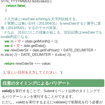
!
PTN_YYYYMMDD.test(value)) {
return
false
;
}
// 入力値とnewDate.toStringを文字列比較する。
// 実際には無い日付（2013/04/31）をnewDateすると勝手に変
換（2013/05/01）するのでその対策。
// なお、31日だけこの現象が起こる。32日以降はnewDateでも
invalid判定になる。
var
m
=
'0'
+
(date.getMonth()
+
1
);
var
d
=
'0'
+
date.getDate();
var
newDateStr
=
date.getFullYear()
+
DATE_DELIMITER
+
m.slice(
-
2
)
+
DATE_DELIMITER
+
d.slice(
-
2
);
return
newDateStr
===
value;
},
'正しい日付を入力してください。'
);
任意のタイミングによるバリデート
valid()
を実行することで、Submitイベント以外のタイミングで
もバリデーションを実行することができます。
ただし、valid()を実行するまえにvalidate()で初期化を行う必要が