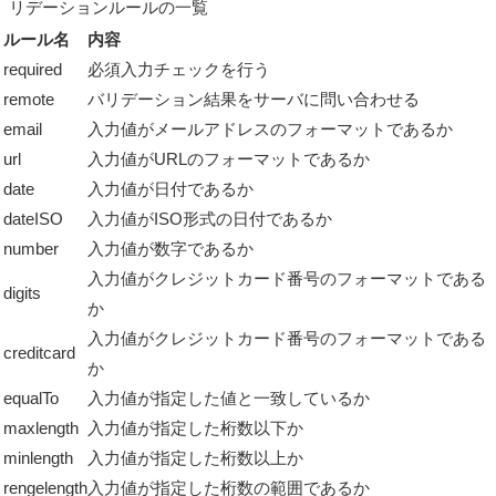
リデーションルールの一覧
ルール名
内容
required
必須入力チェックを行う
remote
バリデーション結果をサーバに問い合わせる
email
入力値がメールアドレスのフォーマットであるか
url
入力値がURLのフォーマットであるか
date
入力値が日付であるか
dateISO
入力値がISO形式の日付であるか
number
入力値が数字であるか
入力値がクレジットカード番号のフォーマットである
digits
か
入力値がクレジットカード番号のフォーマットである
creditcard
か
equalTo
入力値が指定した値と一致しているか
maxlength
入力値が指定した桁数以下か
minlength
入力値が指定した桁数以上か
rengelength
入力値が指定した桁数の範囲であるか