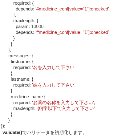
required
:
{
depends
:
'#medicine_conf[value="1"]:checked'
},
maxlength
:
{
param
:
10000
,
depends
:
'#medicine_conf[value="1"]:checked'
}
}
},
messages
:
{
firstname
:
{
required
:
'名を入力して下さい'
},
lastname
:
{
required
:
'姓を入力して下さい'
},
medicine_name {
required
:
'お薬の名称を入力して下さい'
,
maxlength
:
'{0}字以下で入力して下さい'
}
}
});
validate()
でバリデータを初期化します。