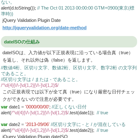
ない。
alert(d.toString());
// The Oct 01 2013 00:00:00 GTM+0900(東京(標
準時))
jQuery Validation Plugin Date
http://jqueryvalidation.org/date-method
dateISOの仕組み
dateISOは、入力値が以下正規表現に沿っている場合真（true）
を返し、それ以外は偽（false）を返します。
//数値4桁、区切り文字、数値2桁、区切り文字、数字2桁 の文字列
であること。
//区切り文字は / または - であること。
/^\d{4}[\/\-]\d{1,2}[\/\-]\d{1,2}$/
この正規表現では以下が全て真（true）になり厳密な日付チェッ
クができないので注意が必要です。
var
date1
=
'0000/00/00'
;
//正しくない日付
alert(
/^\d{4}[\/\-]\d{1,2}[\/\-]\d{1,2}$/
.test(date1));
// true
var
date2
=
'2013-09/06'
//区切り文字に - と / が混在している
alert(
/^\d{4}[\/\-]\d{1,2}[\/\-]\d{1,2}$/
.test(date2));
// true
jQuery Validation Plugin dateISO