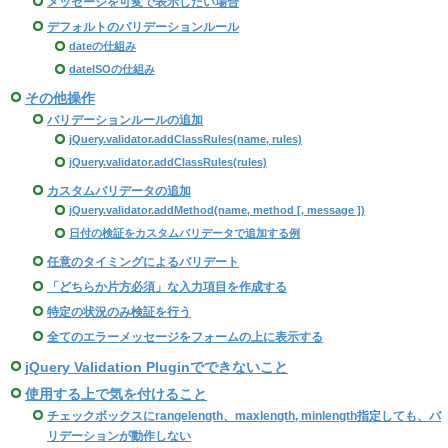
メッセージを可変で表示したい場合
デフォルトのバリデーションルール
dateの仕組み
dateISOの仕組み
その他操作
バリデーションルールの追加
jQuery.validator.addClassRules(name, rules)
jQuery.validator.addClassRules(rules)
カスタムバリデータの追加
jQuery.validator.addMethod(name, method [, message ])
日付の検証をカスタムバリデータで追加する例
任意のタイミングによるバリデート
「どちらか片方必須」な入力項目を作成する
特定の状況のみ検証を行う
全てのエラーメッセージをフォームの上に表示する
jQuery Validation Pluginでできないこと
使用する上で気を付けること
チェックボックスにrangelength、maxlength, minlength指定しても、バ
リデーションが動作しない