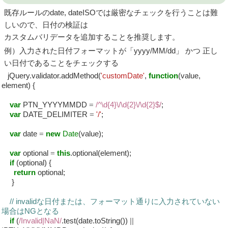
既存ルールのdate, dateISOでは厳密なチェックを行うことは難
しいので、日付の検証は
カスタムバリデータを追加することを推奨します。
例）入力された日付フォーマットが「yyyy/MM/dd」 かつ 正し
い日付であることをチェックする
jQuery.validator.addMethod(
'customDate'
,
function
(value,
element) {
var
PTN_YYYYMMDD
=
/^\d{4}\/\d{2}\/\d{2}$/
;
var
DATE_DELIMITER
=
'/'
;
var
date
=
new
Date
(value);
var
optional
=
this
.optional(element);
if
(optional) {
return
optional;
}
// invalidな日付または、フォーマット通りに入力されていない
場合はNGとなる
if
(
/Invalid|NaN/
.test(date.toString())
||