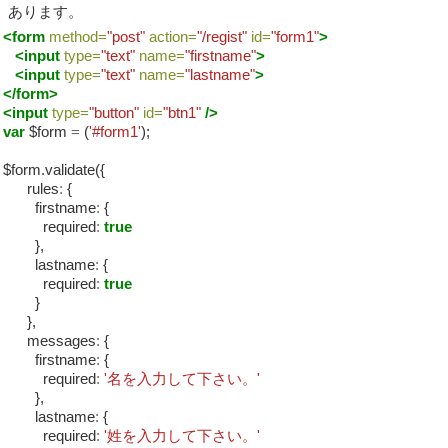
あります。
<form
method=
"post"
action=
"/regist"
id=
"form1"
>
<input
type=
"text"
name=
"firstname"
>
<input
type=
"text"
name=
"lastname"
>
</form>
<input
type=
"button"
id=
"btn1"
/>
var
$form
=
(
'#form1'
);
$form.validate({
rules
:
{
firstname
:
{
required
:
true
},
lastname
:
{
required
:
true
}
},
messages
:
{
firstname
:
{
required
:
'名を入力して下さい。'
},
lastname
:
{
required
:
'姓を入力して下さい。'