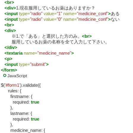
<br>
<div>
1.現在服用しているお薬はありますか？
<input
type=
"radio"
value=
"1"
name=
"medicine_conf"
>
ある
<input
type=
"radio"
value=
"0"
name=
"medicine_conf"
>
ない
<br>
<div>
※1.で「ある」と選択した方のみ。
<br>
服用しているお薬の名称を全て入力して下さい。
</div>
<textaria
name=
"medicine_name"
>
<p>
<input
type=
"submit"
>
</form>
JavaScript
$(
'#form1'
).validate({
rules
:
{
firstname
:
{
required
:
true
},
lastname
:
{
required
:
true
},
medicine_name
:
{