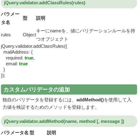
jQuery.validator.addClassRules(rules)
パラメー
型
説明
タ名
キーにnameを、値にバリデーションルールを持
rules
Object
つオブジェクト
jQuery.validator.addClassRules({
mailAddress
:
{
required
:
true
,
email
:
true
}
});
カスタムバリデータの追加
独自のバリデータを登録するには、
addMethod()
を使用して入
力値を検証するためのメソッドを登録します。
jQuery.validator.addMethod(name, method [, message ])
パラメータ名
型
説明