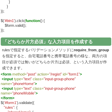
}
}
});
$(
'#btn1'
).click(
function
() {
$form.valid();
});
「どちらか片方必須」な入力項目を作成する
rulesで指定するバリデーションメソッドに
require_from_group
を指定すると、自宅電話番号と携帯電話番号の様な、両方の項
目が必須では無いがどちらか片方は必須、という入力項目が作
成できます。
<form
method=
"post"
action=
"/regist"
id=
"form1"
>
<input
type=
"text"
class=
"input-group-phone"
name=
"phoneHome"
>
<input
type=
"text"
class=
"input-group-phone"
name=
"phoneMobile"
>
</form>
$(
'#form1'
).validate({
"rules"
:
{