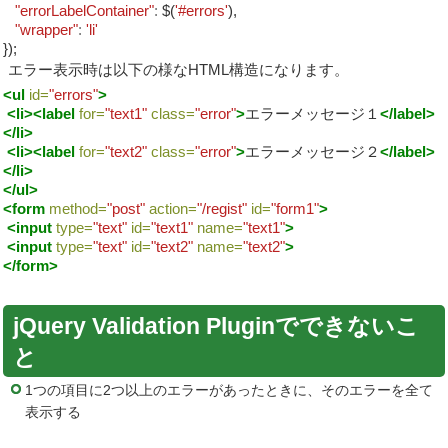
"errorLabelContainer"
:
$(
'#errors'
),
"wrapper"
:
'li'
});
エラー表示時は以下の様なHTML構造になります。
<ul
id=
"errors"
>
<li><label
for=
"text1"
class=
"error"
>
エラーメッセージ１
</label>
</li>
<li><label
for=
"text2"
class=
"error"
>
エラーメッセージ２
</label>
</li>
</ul>
<form
method=
"post"
action=
"/regist"
id=
"form1"
>
<input
type=
"text"
id=
"text1"
name=
"text1"
>
<input
type=
"text"
id=
"text2"
name=
"text2"
>
</form>
jQuery Validation Pluginでできないこ
と
1つの項目に2つ以上のエラーがあったときに、そのエラーを全て
表示する