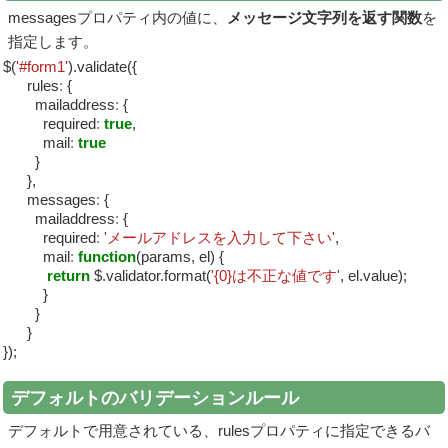
messagesプロパティ内の値に、
メッセージ文字列を返す関数
を
指定します。
$(
'#form1'
).validate({
rules
:
{
mailaddress
:
{
required
:
true
,
mail
:
true
}
},
messages
:
{
mailaddress
:
{
required
:
'メールアドレスを入力して下さい'
,
mail
:
function
(params, el) {
return
$.validator.format(
'{0}は不正な値です'
, el.value);
}
}
}
});
デフォルトのバリデーションルール
デフォルトで用意されている、rulesプロパティに指定できるバ