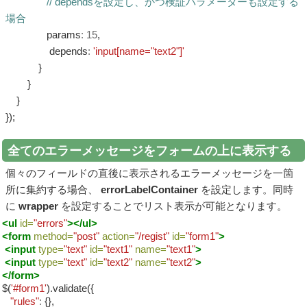
// dependsを設定し、かつ検証パラメーターも設定する
場合
params
:
15
,
depends
:
'input[name="text2"]'
}
}
}
});
全てのエラーメッセージをフォームの上に表示する
個々のフィールドの直後に表示されるエラーメッセージを一箇
所に集約する場合、
errorLabelContainer
を設定します。同時
に
wrapper
を設定することでリスト表示が可能となります。
<ul
id=
"errors"
></ul>
<form
method=
"post"
action=
"/regist"
id=
"form1"
>
<input
type=
"text"
id=
"text1"
name=
"text1"
>
<input
type=
"text"
id=
"text2"
name=
"text2"
>
</form>
$(
'#form1'
).validate({
"rules"
:
{},