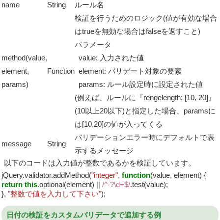
name
String
ルール名
検証を行うためのロジック(値が有効な場合
はtrueを無効な場合はfalseを返すこと)
パラメータ
method(value,
value: 入力された値
element,
Function
element: バリデート対象の要素
params)
params: ルール設定時に設定された値
(例えば、ルールに『rengelength: [10, 20]』
(10以上20以下)と指定した場合、paramsに
は[10,20]の値が入ってくる
バリデーションエラー時にデフォルトで表
message
String
示するメッセージ
以下のコードは入力値が整数であるかを検証しています。
jQuery.validator.addMethod(
"integer"
,
function
(value, element) {
return
this
.optional(element)
||
/^-?\d+$/
.test(value);
},
"整数で値を入力して下さい"
);
日付の検証をカスタムバリデータで追加する例