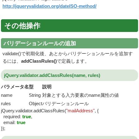
http://jqueryvalidation.org/dateISO-method/
その他操作
バリデーションルールの追加
validate()で初期化後、あとからバリデーションルールを追加す
るには、
addClassRules()
で定義します。
jQuery.validator.addClassRules(name, rules)
パラメータ名
型
説明
name
String
対象とする入力要素のname属性の値
rules
Object
バリデーションルール
jQuery.validator.addClassRules(
"mailAddress"
, {
required
:
true
,
email
:
true
});