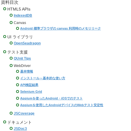
資料目次
HTML5 APIs
IndexedDB
Canvas
Android 標準ブラウザの canvas 利用時のメモリリーク
UI ライブラリ
OpenSeadragon
テスト支援
QUnit Tips
WebDriver
基本情報
インストール～基本的な使い方
API検証結果
Selenium Grid
Appiumを使ったAndroid・iOSでのテスト
Appiumを使用したAndroidデバイスのWebテスト安定性
JSCoverage
ドキュメント
JSDoc3