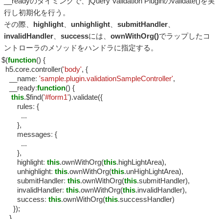
__readyのタイミングで、jQuery Validation Pluginのvalidate()を実
行し初期化を行う。
その際、
highlight
、
unhighlight
、
submitHandler
、
invalidHandler
、
success
には、
ownWithOrg()
でラップしたコ
ントローラのメソッドをハンドラに指定する。
$(
function
() {
h5.core.controller(
'body'
, {
__name
:
'sample.plugin.validationSampleController'
,
__ready
:
function
() {
this
.$find(
'#form1'
).validate({
rules
:
{
...
},
messages
:
{
...
},
highlight
:
this
.ownWithOrg(
this
.highLightArea),
unhighlight
:
this
.ownWithOrg(
this
.unHighLightArea),
submitHandler
:
this
.ownWithOrg(
this
.submitHandler),
invalidHandler
:
this
.ownWithOrg(
this
.invalidHandler),
success
:
this
.ownWithOrg(
this
.successHandler)
});
},