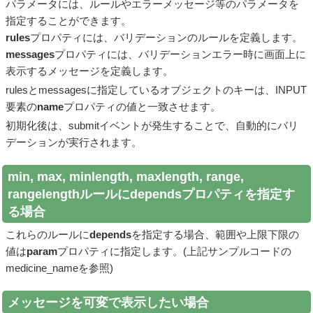
パラメータには、ルールやエラーメッセージ等のパラメータを
指定することができます。
rules
プロパティには、バリデーションのルールを定義します。
messages
プロパティには、バリデーションエラー時に画面上に
表示するメッセージを定義します。
rulesとmessagesに指定しているオブジェクトのキーは、INPUT
要素の
name
プロパティの値と一致させます。
初期化後は、submitイベントが発生することで、自動的にバリ
デーションが実行されます。
min, max, minlength, maxlength, range,
rangelengthルールにdependsプロパティを指定す
る場合
これらのルールに
depends
を指定する場合、範囲や上限下限の
値は
param
プロパティに指定します。(上記サンプルコードの
medicine_nameを参照)
メッセージを可変で表示したい場合