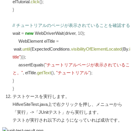
elTutorial
.
click
();
}
// チュートリアルのページが表示されていることを確認する
wait
=
new
WebDriverWait
(
driver
,
10
);
WebElement elTitle
=
wait
.
until
(
ExpectedConditions
.
visibilityOfElementLocated
(
By
.
i
title"
)));
assertEquals
(
"チュートリアルページが表示されているこ
と。"
,
elTitle
.
getText
(),
"チュートリアル"
);
}
}
テストケースを実行します。
HifiveSiteTest.java上で右クリックを押し、メニューから
「実行」->「JUnitテスト」から実行します。
テストが実行され以下のようになっていれば成功です。