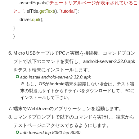
assertEquals
(
"チュートリアルページが表示されているこ
と。"
,
elTitle
.
getText
(),
"tutorial"
);
driver
.
quit
();
}
}
Micro USBケーブルでPCと実機を接続後、コマンドプロン
プトで以下のコマンドを実行し、android-server-2.32.0.apk
をテスト端末にインストールします。
adb install android-server2.32.0.apk
※ もし、OSがAndroid端末を認識しない場合は、テスト端
末の製造元サイトからドライバをダウンロードして、PCに
インストールして下さい。
端末でWebDriverのアプリケーションを起動します。
コマンドプロンプトで以下のコマンドを実行し、端末から
テストページにアクセスできるようにします。
adb forward tcp:8080 tcp:8080