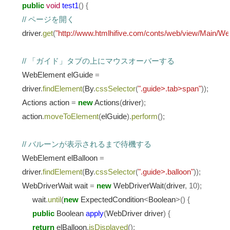
public
void
test1
()
{
// ページを開く
driver
.
get
(
"http://www.htmlhifive.com/conts/web/view/Main/
// 「ガイド」タブの上にマウスオーバーする
WebElement elGuide
=
driver
.
findElement
(
By
.
cssSelector
(
".guide>.tab>span"
));
Actions action
=
new
Actions
(
driver
);
action
.
moveToElement
(
elGuide
).
perform
();
// バルーンが表示されるまで待機する
WebElement elBalloon
=
driver
.
findElement
(
By
.
cssSelector
(
".guide>.balloon"
));
WebDriverWait wait
=
new
WebDriverWait
(
driver
,
10
);
wait
.
until
(
new
ExpectedCondition
<
Boolean
>()
{
public
Boolean
apply
(
WebDriver driver
)
{
return
elBalloon
.
isDisplayed
();