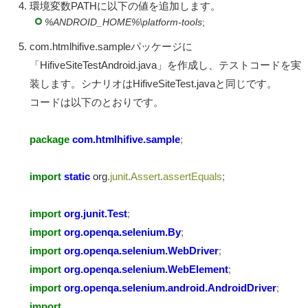
環境変数PATHに以下の値を追加します。
%ANDROID_HOME%\platform-tools
;
com.htmlhifive.sampleパッケージに
「HifiveSiteTestAndroid.java」を作成し、テストコードを実
装します。シナリオはHifiveSiteTest.javaと同じです。
コードは以下のとおりです。
package
com.htmlhifive.sample
;
import
static
org
.
junit
.
Assert
.
assertEquals
;
import
org.junit.Test
;
import
org.openqa.selenium.By
;
import
org.openqa.selenium.WebDriver
;
import
org.openqa.selenium.WebElement
;
import
org.openqa.selenium.android.AndroidDriver
;
import