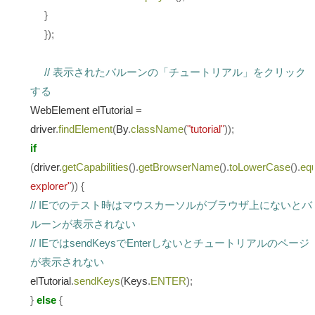
}
});
// 表示されたバルーンの「チュートリアル」をクリック
する
WebElement elTutorial
=
driver
.
findElement
(
By
.
className
(
"tutorial"
));
if
(
driver
.
getCapabilities
().
getBrowserName
().
toLowerCase
().
eq
explorer"
))
{
// IEでのテスト時はマウスカーソルがブラウザ上にないとバ
ルーンが表示されない
// IEではsendKeysでEnterしないとチュートリアルのページ
が表示されない
elTutorial
.
sendKeys
(
Keys
.
ENTER
);
}
else
{