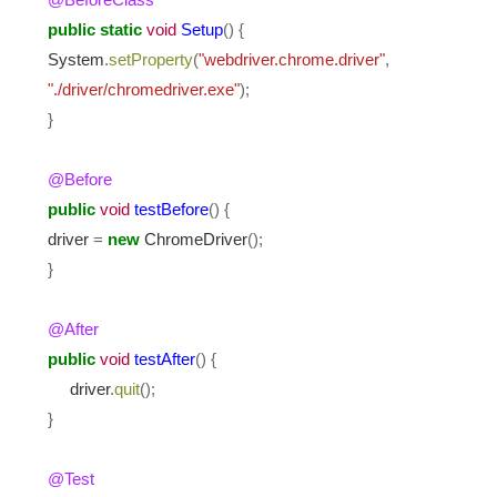
public
static
void
Setup
()
{
System
.
setProperty
(
"webdriver.chrome.driver"
,
"./driver/chromedriver.exe"
);
}
@Before
public
void
testBefore
()
{
driver
=
new
ChromeDriver
();
}
@After
public
void
testAfter
()
{
driver
.
quit
();
}
@Test