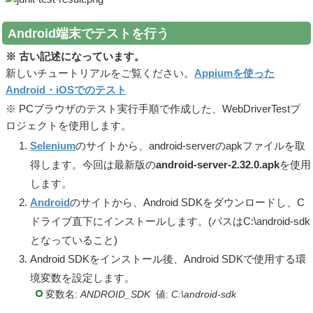
Android端末でテストを行う
※ 古い記述になっています。
新しいチュートリアルをご覧ください。
Appiumを使った
Android・iOSでのテスト
※ PCブラウザのテスト実行手順で作成した、WebDriverTestプ
ロジェクトを使用します。
Selenium
のサイトから、android-serverのapkファイルを取
得します。今回は最新版の
android-server-2.32.0.apk
を使用
します。
Android
のサイトから、Android SDKをダウンロードし、C
ドライブ直下にインストールします。(パスはC:\android-sdk
となっていること)
Android SDKをインストール後、Android SDKで使用する環
境変数を設定します。
変数名:
ANDROID_SDK
値:
C:\android-sdk