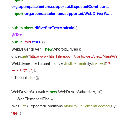
org.openqa.selenium.support.ui.ExpectedConditions
;
import
org.openqa.selenium.support.ui.WebDriverWait
;
public
class
HifiveSiteTestAndroid
{
@Test
public
void
test1
()
{
WebDriver driver
=
new
AndroidDriver
();
driver
.
get
(
"http://www.htmlhifive.com/conts/web/view/Main/
WebElement elTutorial
=
driver
.
findElement
(
By
.
linkText
(
"チュ
ートリアル"
));
elTutorial
.
click
();
WebDriverWait wait
=
new
WebDriverWait
(
driver
,
10
);
WebElement elTitle
=
wait
.
until
(
ExpectedConditions
.
visibilityOfElementLocated
(
By
.
i
title"
)));