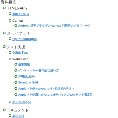
資料目次
HTML5 APIs
IndexedDB
Canvas
Android 標準ブラウザの canvas 利用時のメモリリーク
UI ライブラリ
OpenSeadragon
テスト支援
QUnit Tips
WebDriver
基本情報
インストール～基本的な使い方
API検証結果
Selenium Grid
Appiumを使ったAndroid・iOSでのテスト
Appiumを使用したAndroidデバイスのWebテスト安定性
JSCoverage
ドキュメント
JSDoc3