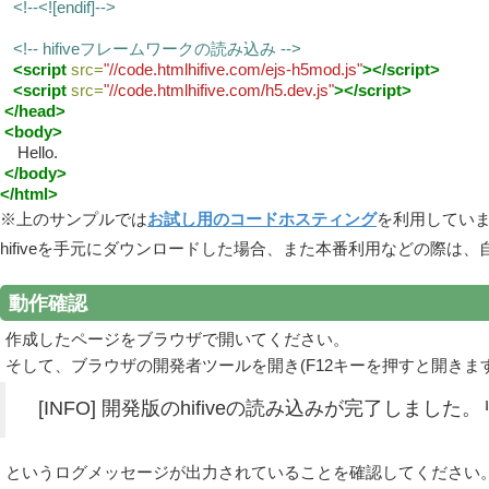
<!--<![endif]-->
<!-- hifiveフレームワークの読み込み -->
<script
src=
"//code.htmlhifive.com/ejs-h5mod.js"
></script>
<script
src=
"//code.htmlhifive.com/h5.dev.js"
></script>
</head>
<body>
Hello.
</body>
</html>
※上のサンプルでは
お試し用のコードホスティング
を利用してい
hifiveを手元にダウンロードした場合、また本番利用などの際
動作確認
作成したページをブラウザで開いてください。
そして、ブラウザの開発者ツールを開き(F12キーを押すと開きま
[INFO] 開発版のhifiveの読み込みが完了しました
というログメッセージが出力されていることを確認してください