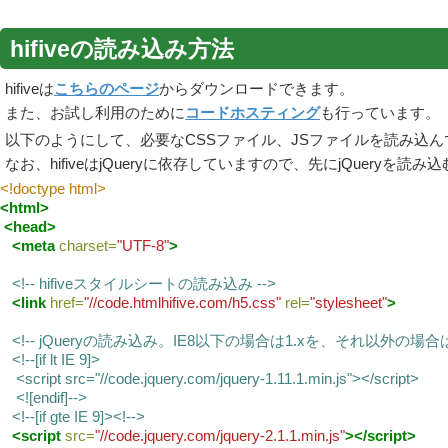
hifiveの読み込み方法
hifiveは
こちらのページ
からダウンロードできます。
また、お試し利用のために
コードホスティング
も行っています。
以下のようにして、必要なCSSファイル、JSファイルを読み込
なお、hifiveはjQueryに依存していますので、先にjQuery
<!doctype html>
<html>
<head>
<meta
charset=
"UTF-8"
>
<!-- hifiveスタイルシートの読み込み -->
<link
href=
"//code.htmlhifive.com/h5.css"
rel=
"stylesheet"
>
<!-- jQueryの読み込み。IE8以下の場合は1.xを、それ以外の場合は
<!--[if lt IE 9]>
<script src="//code.jquery.com/jquery-1.11.1.min.js"></script>
<![endif]-->
<!--[if gte IE 9]><!-->
<script
src=
"//code.jquery.com/jquery-2.1.1.min.js"
></script>