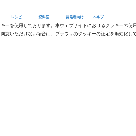
レシピ
資料室
開発者向け
ヘルプ
ッキーを使用しております。本ウェブサイトにおけるクッキーの使
。同意いただけない場合は、ブラウザのクッキーの設定を無効化し
Recipe
Reference
Developers
Help