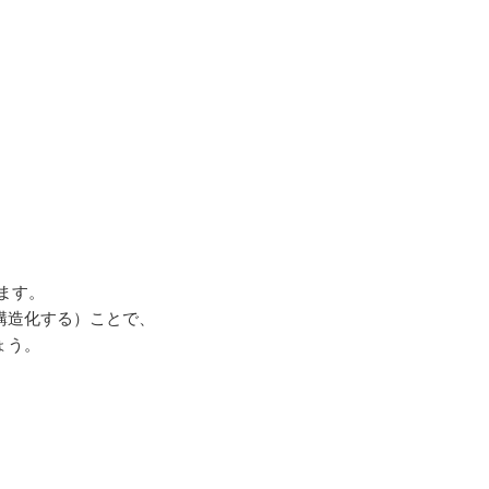
びます。
構造化する）ことで、
ょう。