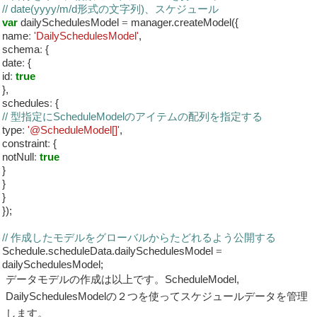
// date(yyyy/m/d形式の文字列)、スケジュール
var
dailySchedulesModel
=
manager.createModel({
name
:
'DailySchedulesModel'
,
schema
:
{
date
:
{
id
:
true
},
schedules
:
{
// 型指定にScheduleModelのアイテムの配列を指定する
type
:
'@ScheduleModel[]'
,
constraint
:
{
notNull
:
true
}
}
}
});
// 作成したモデルをグローバルからたどれるよう公開する
Schedule.scheduleData.dailySchedulesModel
=
dailySchedulesModel;
データモデルの作成は以上です。ScheduleModel,
DailySchedulesModelの２つを使ってスケジュールデータを管理
します。