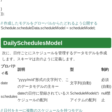
}
});
// 作成したモデルをグローバルからたどれるよう公開する
Schedule.scheduleData.scheduleModel
=
scheduleModel;
DailySchedulesModel
次に、日付ごとにスケジュールを管理するデータモデルを作成
します。スキーマは次のように定義します。
プロパテ
説明
型
制約
ィ名
"yyyy/m/d"形式の文字列で、こ
必須
date
文字列(自動)
のデータモデルの主キー
(自動)
dateの日付に登録されているス
ScheduleModelの
null禁
schedules
ケジュールの配列
アイテムの配列
止
// 日付をキーに複数のスケジュールを持つモデル