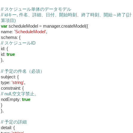
// スケジュール単体のデータモデル
// idキー, 件名、詳細、日付、開始時刻、終了時刻、開始～終了(計
算項目)
var
scheduleModel
=
manager.createModel({
name
:
'ScheduleModel'
,
schema
:
{
// スケジュールID
id
:
{
id
:
true
},
// 予定の件名（必須）
subject
:
{
type
:
'string'
,
constraint
:
{
// null,空文字禁止。
notEmpty
:
true
}
},
// 予定の詳細
detail
:
{