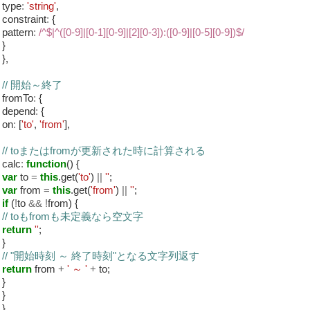
type
:
'string'
,
constraint
:
{
pattern
:
/^$|^([0-9]|[0-1][0-9]|[2][0-3]):([0-9]|[0-5][0-9])$/
}
},
// 開始～終了
fromTo
:
{
depend
:
{
on
:
[
'to'
,
'from'
],
// toまたはfromが更新された時に計算される
calc
:
function
() {
var
to
=
this
.get(
'to'
)
||
''
;
var
from
=
this
.get(
'from'
)
||
''
;
if
(
!
to
&&
!
from) {
// toもfromも未定義なら空文字
return
''
;
}
// "開始時刻 ～ 終了時刻"となる文字列返す
return
from
+
' ～ '
+
to;
}
}
}