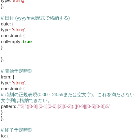
type
:
'string'
},
// 日付 (yyyy/m/d形式で格納する)
date
:
{
type
:
'string'
,
constraint
:
{
notEmpty
:
true
}
},
// 開始予定時刻
from
:
{
type
:
'string'
,
constraint
:
{
// 時刻の正規表現(0:00～23:59または空文字)。これを満たさない
文字列は格納できない。
pattern
:
/^$|^([0-9]|[0-1][0-9]|[2][0-3]):([0-9]|[0-5][0-9])$/
}
},
// 終了予定時刻
to
:
{