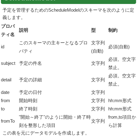
予定を管理するためのScheduleModelのスキーマを次のように定
義します。
プロパ
説明
型
制約
ティ名
このスキーマの主キーとなるプロ
文字列
id
必須(自動)
パティ
(自動)
必須。空文字
subject
予定の件名
文字列
禁止。
必須。空文字
detail
予定の詳細
文字列
禁止。
date
予定の日付
文字列
from
開始時刻
文字列
hh:mm形式
to
終了時刻
文字列
hh:mm形式
"開始～終了"のように開始・終了時
from,to項目か
fromTo
文字列
刻を整形した項目
ら計算
この表を元にデータモデルを作成します。