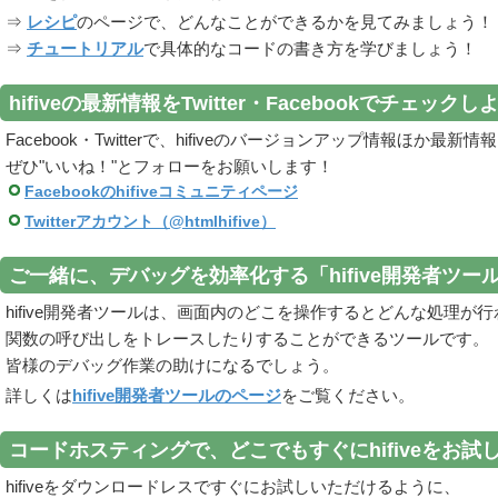
⇒
レシピ
のページで、どんなことができるかを見てみましょう！
⇒
チュートリアル
で具体的なコードの書き方を学びましょう！
hifiveの最新情報をTwitter・Facebookでチェックし
Facebook・Twitterで、hifiveのバージョンアップ情報ほか最
ぜひ"いいね！"とフォローをお願いします！
Facebookのhifiveコミュニティページ
Twitterアカウント（@htmlhifive）
ご一緒に、デバッグを効率化する「hifive開発者ツ
hifive開発者ツールは、画面内のどこを操作するとどんな処理が
関数の呼び出しをトレースしたりすることができるツールです。
皆様のデバッグ作業の助けになるでしょう。
詳しくは
hifive開発者ツールのページ
をご覧ください。
コードホスティングで、どこでもすぐにhifiveをお試
hifiveをダウンロードレスですぐにお試しいただけるように、