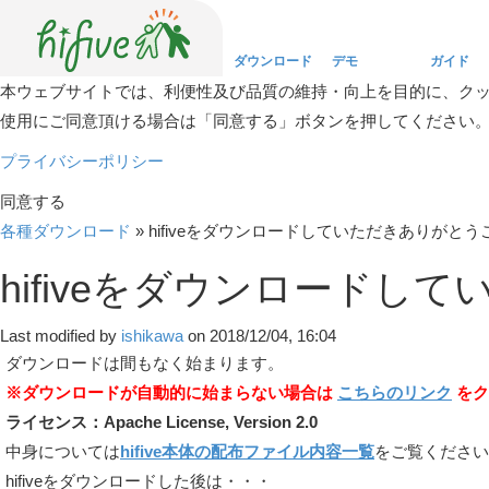
ダウンロード
デモ
ガイド
本ウェブサイトでは、利便性及び品質の維持・向上を目的に、ク
使用にご同意頂ける場合は「同意する」ボタンを押してください
Download
Demo
Guide
プライバシーポリシー
同意する
各種ダウンロード
»
hifiveをダウンロードしていただきありがと
hifiveをダウンロード
Last modified by
ishikawa
on 2018/12/04, 16:04
ダウンロードは間もなく始まります。
※ダウンロードが自動的に始まらない場合は
こちらのリンク
をク
ライセンス：Apache License, Version 2.0
中身については
hifive本体の配布ファイル内容一覧
をご覧ください
hifiveをダウンロードした後は・・・