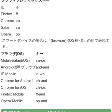
ブラウザ
プレフィックスキー
IE
ie
Firefox
ff
Chrome
ch
Safari
sa
Opera
op
スマートデバイスの場合は「(browser)-(OS種別)」の組で表現す
る。
ブラウザ(OS)
キー
MobileSafari(iOS)
sa-ios
Android標準ブラウザ
and-and
IE Mobile
ie-wp
Chrome for Android
ch-and
Chrome for iOS
ch-ios
Firefox Mobile
ff-and
Opera Mobile
op-and