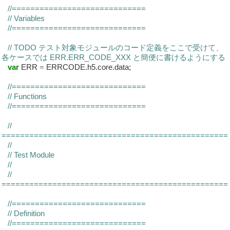
//=============================
// Variables
//=============================
// TODO テスト対象モジュールのコード定義をここで受けて、
各ケースでは ERR.ERR_CODE_XXX と簡便に書けるようにする
var
ERR
=
ERRCODE.h5.core.data;
//=============================
// Functions
//=============================
//
=================================================
//
// Test Module
//
//
=================================================
//=============================
// Definition
//=============================