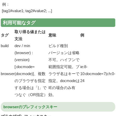
例：
[tag1#value1; tag2#value2; ...]
利用可能なタグ
取り得る値または
タグ
意味
例
文法
build
dev / min
ビルド種別
(browser) :
バージョンは省略
(version)
不可。ハイフンで
[:docmode=
範囲指定可能。ブ
ie:8-
browser
(docmode)]、複数
ラウザ名はキーで
10:docmode=7|ch:0-
のブラウザを指定
指定。docmodeは
24
する場合は「|」で
IEの場合のみ有
つなぐ（OR指定）
効。
browserのプレフィックスキー