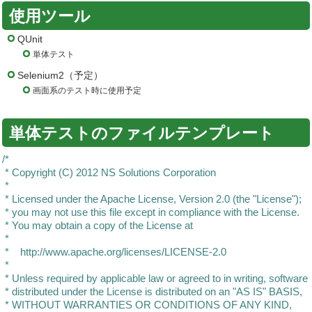
使用ツール
QUnit
単体テスト
Selenium2（予定）
画面系のテスト時に使用予定
単体テストのファイルテンプレート
/*
* Copyright (C) 2012 NS Solutions Corporation
*
* Licensed under the Apache License, Version 2.0 (the "License");
* you may not use this file except in compliance with the License.
* You may obtain a copy of the License at
*
* http://www.apache.org/licenses/LICENSE-2.0
*
* Unless required by applicable law or agreed to in writing, software
* distributed under the License is distributed on an "AS IS" BASIS,
* WITHOUT WARRANTIES OR CONDITIONS OF ANY KIND,