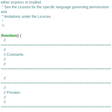
either express or implied.
* See the License for the specific language governing permissions
and
* limitations under the License.
*
*/
(
function
() {
//
=================================================
//
// Constants
//
//
=================================================
//
=================================================
//
// Privates
//
//
=================================================