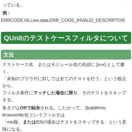
っている。
例：
ERRCODE.h5.core.data.ERR_CODE_INVALID_DESCRIPTOR
QUnitのテストケースフィルタについて
文法
テストケース名、またはモジュール名の先頭に [xxx] として書
く。
「未知のブラウザに対しては全てのテストを行う」という観点
から、
フィルタ条件に
マッチした場合に限り
、そのテストをスキップ
する。
各タグは
ORで結合
される。したがって、 [build#min;
browser#ie:6] というフィルタは
「min版、
または
IE6の場合はテストをスキップする」という意
味になる。