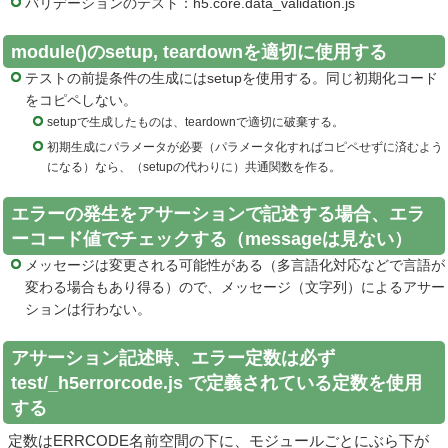
バリデーションのテスト：h5.core.data_validation.js
module()のsetup, teardownを適切に使用する
テストの前提条件の生成にはsetupを使用する。同じ初期化コード
をコピペしない。
setupで生成したものは、teardownで適切に破棄する。
初期生成にパラメータが必要（パラメータ化すればコピペせずに済むよう
になる）なら、（setupの代わりに）共通関数を作る。
エラーの発生をアサーションで記述する場合、エラ
ーコード値でチェックする（messageは見ない）
メッセージは変更される可能性がある（多言語化対応などで言語が
変わる場合もあり得る）ので、メッセージ（文字列）によるアサー
ションは行わない。
アサーション記述時、エラー定数は必ず
test/_h5errorcode.js で定義されている定数を使用
する
定数はERRCODE名前空間の下に、モジュールごとにぶら下が