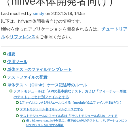
（hifive本体開発者向け）
Last modified by
simdy
on 2012/12/18, 14:55
以下は、hifive本体開発者向けの情報です。
hifiveを使ったアプリケーションを開発される方は、
チュートリア
ル
や
リファレンス
をご参照ください。
概要
使用ツール
単体テストのファイルテンプレート
テストファイルの配置
単体テスト（QUnit）ケース記述時のルール
テストモジュールは「APIの基本的なテスト」および「フィーチャー単位
のテスト」ごとに別ファイルとする
1ファイルにつき1モジュールにする（module()は1ファイル中1回だけ）
テストモジュール名はキャメルケースにする
テストモジュールのファイル名は「(テストモジュール名).js」とする
例：h5.core.data.jsを対象に、基本的なAPIのテストと、バリデーションにつ
いてのテストを記述する場合