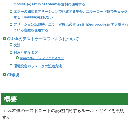
module()のsetup, teardownを適切に使用する
エラーの発生をアサーションで記述する場合、エラーコード値でチェック
する（messageは見ない）
アサーション記述時、エラー定数は必ず test/_h5errorcode.js で定義され
ている定数を使用する
QUnitのテストケースフィルタについて
文法
利用可能なタグ
browserのプレフィックスキー
環境設定パラメータの記述方法
CI環境
概要
hifive本体のテストコードの記述に関するルール・ガイドを説明
する。