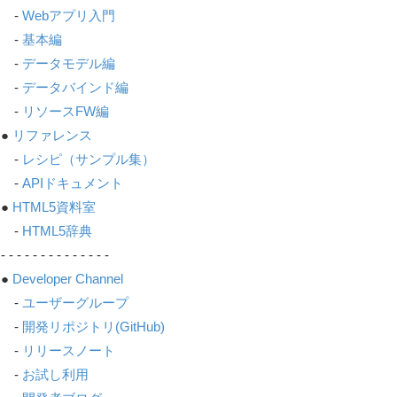
-
Webアプリ入門
-
基本編
-
データモデル編
-
データバインド編
-
リソースFW編
●
リファレンス
-
レシピ（サンプル集）
-
APIドキュメント
●
HTML5資料室
-
HTML5辞典
- - - - - - - - - - - - - -
●
Developer Channel
-
ユーザーグループ
-
開発リポジトリ(GitHub)
-
リリースノート
-
お試し利用