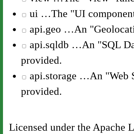
ui
…The "UI components 
api.geo
…An "Geolocatio
api.sqldb
…An "SQL Data
provided.
api.storage
…An "Web St
provided.
Licensed under the Apache L