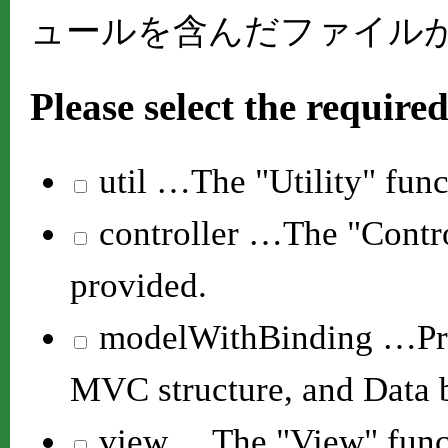
ュールを含んだファイル
Please select the require
util
…The "Utility" func
controller
…The "Control
provided.
modelWithBinding
…Pro
MVC structure, and Data b
view
…The "View" funct