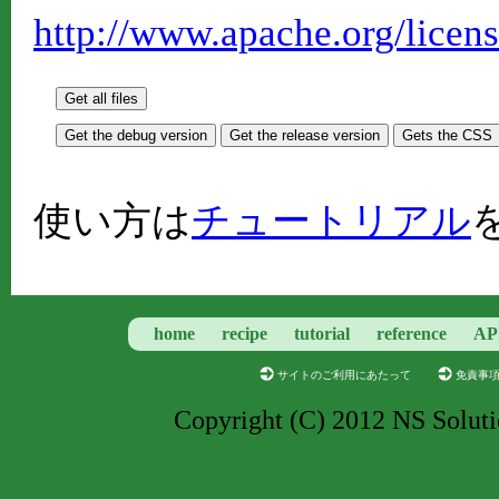
http://www.apache.org/lice
使い方は
チュートリアル
home
recipe
tutorial
reference
AP
サイトのご利用にあたって
免責事
Copyright (C) 2012 NS Soluti