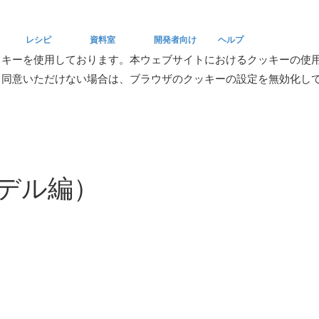
レシピ
資料室
開発者向け
ヘルプ
ッキーを使用しております。本ウェブサイトにおけるクッキーの使
。同意いただけない場合は、ブラウザのクッキーの設定を無効化し
Recipe
Reference
Developers
Help
デル編）