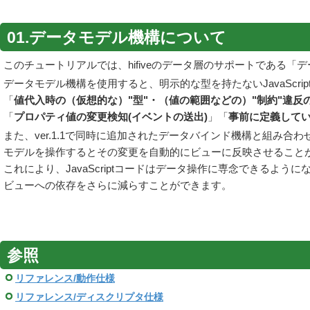
01.データモデル機構について
このチュートリアルでは、hifiveのデータ層のサポートである
データモデル機構を使用すると、明示的な型を持たないJavaScrip
「
値代入時の（仮想的な）"型"・（値の範囲などの）"制約"違反
「
プロパティ値の変更検知(イベントの送出)
」「
事前に定義して
また、ver.1.1で同時に追加されたデータバインド機構と組み合
モデルを操作するとその変更を自動的にビューに反映させること
これにより、JavaScriptコードはデータ操作に専念できるように
ビューへの依存をさらに減らすことができます。
参照
リファレンス/動作仕様
リファレンス/ディスクリプタ仕様