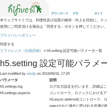
ダウンロード
デモ
ガイド
本ウェブサイトでは、利便性及び品質の維持・向上を目的に、ク
使用にご同意頂ける場合は「同意する」ボタンを押してください
Download
Demo
Guide
プライバシーポリシー
同意する
リファレンス（仕様詳細）
»
h5.setting 設定可能パラメータ一覧
h5.setting 設定可能パラ
Last modified by
simdy
on 2016/06/16, 17:29
パラメータ
説明
h5.settings.log
ログ出力設定を行います。詳細はこ
h5.settings.aspects
コントローラ、ロジックにかけるア
h5.async.deferred(コントロ
rejectされた場合に呼ばれる共通