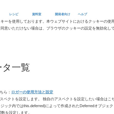
レシピ
資料室
開発者向け
ヘルプ
ッキーを使用しております。本ウェブサイトにおけるクッキーの使
。同意いただけない場合は、ブラウザのクッキーの設定を無効化し
Recipe
Reference
Developers
Help
メータ一覧
ちら：
ロガーの使用方法と設定
スペクトを設定します。 独自のアスペクトを設定したい場合はこ
ーラ、ロジック内ではthis.deferred)によって作成されたDeferred
の関数を設定します。