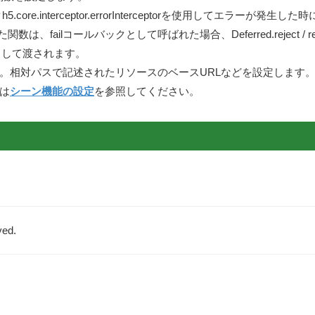
core.interceptor.errorInterceptorを使用してエラーが発生
た関数は、failコールバックとして呼ばれた場合、Deferred.reject / r
数として渡されます。
。相対パスで記述されたリソースのベースURLなどを設定します
は
シーン機能の設定
を参照してください。
ved.