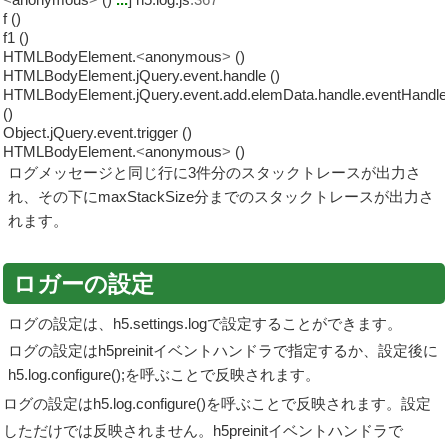
f ()
f1 ()
HTMLBodyElement.
<
anonymous
>
()
HTMLBodyElement.jQuery.event.handle ()
HTMLBodyElement.jQuery.event.add.elemData.handle.eventHandle
()
Object.jQuery.event.trigger ()
HTMLBodyElement.
<
anonymous
>
()
ログメッセージと同じ行に3件分のスタックトレースが出力さ
れ、その下にmaxStackSize分までのスタックトレースが出力さ
れます。
ロガーの設定
ログの設定は、
h5.settings.log
で設定することができます。
ログの設定はh5preinitイベントハンドラで指定するか、設定後に
h5.log.configure();を呼ぶことで反映されます。
ログの設定はh5.log.configure()を呼ぶことで反映されます。設定
しただけでは反映されません。h5preinitイベントハンドラで