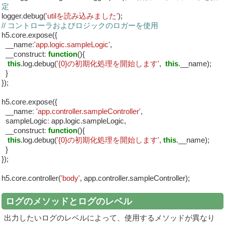
定
logger.debug(
'utilを読み込みました'
);
// コントローラおよびロジックのロガーを使用
h5.core.expose({
__name
:
'app.logic.sampleLogic'
,
__construct
:
function
(){
this
.log.debug(
'{0}の初期化処理を開始します'
,
this
.__name);
}
});
h5.core.expose({
__name
:
'app.controller.sampleController'
,
sampleLogic
:
app.logic.sampleLogic,
__construct
:
function
(){
this
.log.debug(
'{0}の初期化処理を開始します'
,
this
.__name);
}
});
h5.core.controller(
'body'
, app.controller.sampleController);
ログのメソッドとログのレベル
出力したいログのレベルによって、使用するメソッドが異なり