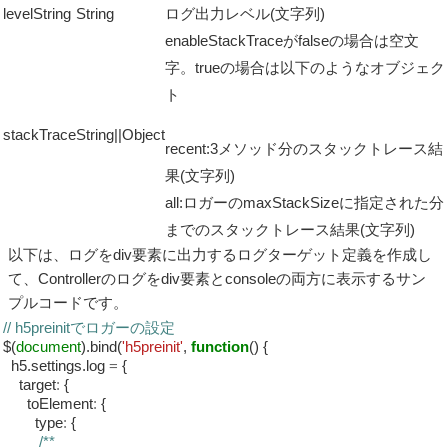
levelString
String
ログ出力レベル(文字列)
enableStackTraceがfalseの場合は空文
字。trueの場合は以下のようなオブジェク
ト
stackTrace
String||Object
recent:3メソッド分のスタックトレース結
果(文字列)
all:ロガーのmaxStackSizeに指定された分
までのスタックトレース結果(文字列)
以下は、ログをdiv要素に出力するログターゲット定義を作成し
て、Controllerのログをdiv要素とconsoleの両方に表示するサン
プルコードです。
// h5preinitでロガーの設定
$(
document
).bind(
'h5preinit'
,
function
() {
h5.settings.log
=
{
target
:
{
toElement
:
{
type
:
{
/**