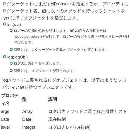
ログターゲットには文字列'console'を指定するか、プロパティに
ログターゲット名、値に以下のメソッドを持つオブジェクトを
typeに持つオブジェクトを指定します。
init(obj)
ロガーの初期化処理を記述します。hifive読み込み時または
h5.log.configure()を実行して、ロガーの設定を反映させるときに一度だけ
呼ばれます。
引数には、ログターゲット定義オブジェクトが渡されます。
log(logObj)
ログの出力処理を記述します。
引数には、オブジェクトが渡されます。
logメソッドに渡されるログオブジェクトは、以下のようなプロ
パティと値を持つオブジェクトです。
プロパテ
型
説明
ィ名
args
Array
ログ出力メソッドに渡された引数リスト
date
Date
現在時刻
level
Integer
ログ出力レベル(数値)