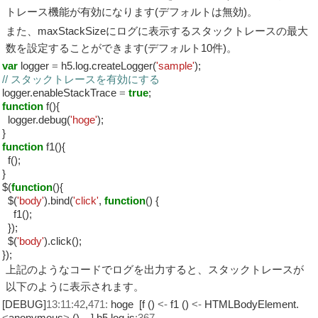
トレース機能が有効になります(デフォルトは無効)。
また、
maxStackSize
にログに表示するスタックトレースの最大
数を設定することができます(デフォルト10件)。
var
logger
=
h5.log.createLogger(
'sample'
);
// スタックトレースを有効にする
logger.enableStackTrace
=
true
;
function
f(){
logger.debug(
'hoge'
);
}
function
f1(){
f();
}
$(
function
(){
$(
'body'
).bind(
'click'
,
function
() {
f1();
});
$(
'body'
).click();
});
上記のようなコードでログを出力すると、スタックトレースが
以下のように表示されます。
[DEBUG]
13
:
11
:
42
,
471
:
hoge [f ()
<-
f1 ()
<-
HTMLBodyElement.
<
anonymous
>
()
...
] h5.log.js
:
367