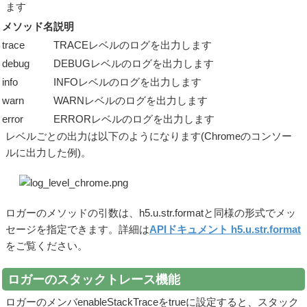
ます
メソッド名
説明
trace
TRACEレベルのログを出力します
debug
DEBUGレベルのログを出力します
info
INFOレベルのログを出力します
warn
WARNレベルのログを出力します
error
ERRORレベルのログを出力します
レベルごとの出力は以下のようになります(Chromeのコンソー
ルに出力した例)。
ロガーのメソッドの引数は、
h5.u.str.format
と同様の形式でメッ
セージを指定できます。詳細は
APIドキュメント h5.u.str.format
をご覧ください。
ロガーのスタックトレース機能
ロガーのメンバ
enableStackTrace
をtrueに設定すると、スタック