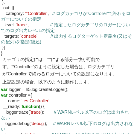
},
out
:
[{
category
:
'*Controller'
,
// ログカテゴリが'Controller'で終わるロ
ガーについての指定
level
:
'trace'
,
// 指定したログカテゴリのロガーについ
てのログ出力レベルの指定
targets
:
'console'
// 出力するログターゲット定義名(又はそ
の配列)を指定(後述)
}]
};
カテゴリの指定には、'*'による部分一致が可能で
す。'*Controller'のように設定した場合は、ログカテゴリ
が'Controller'で終わるロガーについての設定になります。
上記設定の場合、以下のように動作します。
var
logger
=
h5.log.createLogger();
var
controller
=
{
__name
:
'testController'
,
__ready
:
function
() {
logger.trace(
'trace'
);
// WARNレベル以下のログは出力され
ない
logger.debug(
'debug'
);
// WARNレベル以下のログは出力されな
い