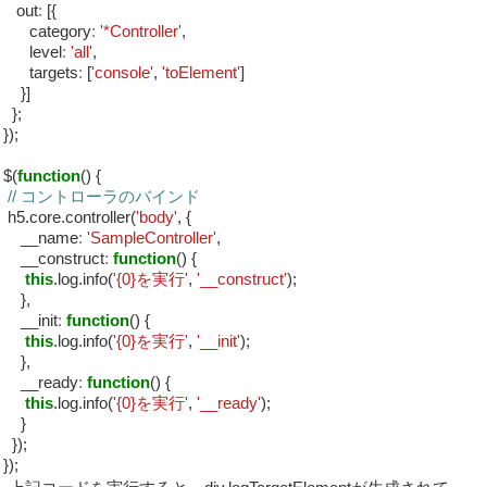
out
:
[{
category
:
'*Controller'
,
level
:
'all'
,
targets
:
[
'console'
,
'toElement'
]
}]
};
});
$(
function
() {
// コントローラのバインド
h5.core.controller(
'body'
, {
__name
:
'SampleController'
,
__construct
:
function
() {
this
.log.info(
'{0}を実行'
,
'__construct'
);
},
__init
:
function
() {
this
.log.info(
'{0}を実行'
,
'__init'
);
},
__ready
:
function
() {
this
.log.info(
'{0}を実行'
,
'__ready'
);
}
});
});