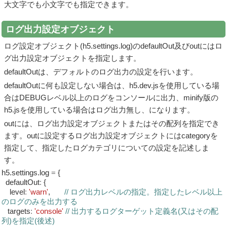
大文字でも小文字でも指定できます。
ログ出力設定オブジェクト
ログ設定オブジェクト(
h5.settings.log
)の
defaultOut
及び
out
にはロ
グ出力設定オブジェクトを指定します。
defaultOutは、デフォルトのログ出力の設定を行います。
defaultOutに何も設定しない場合は、h5.dev.jsを使用している場
合はDEBUGレベル以上のログをコンソールに出力、minify版の
h5.jsを使用している場合はログ出力無し、になります。
out
には、ログ出力設定オブジェクトまたはその配列を指定でき
ます。
out
に設定するログ出力設定オブジェクトには
category
を
指定して、指定したログカテゴリについての設定を記述しま
す。
h5.settings.log
=
{
defaultOut
:
{
level
:
'warn'
,
// ログ出力レベルの指定。指定したレベル以上
のログのみを出力する
targets
:
'console'
// 出力するログターゲット定義名(又はその配
列)を指定(後述)