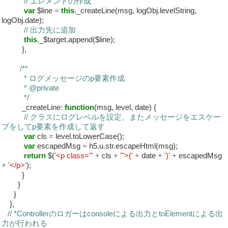
// エレメントの作成
var
$line
=
this
._createLine(msg, logObj.levelString,
logObj.date);
// 出力先に追加
this
._$target.append($line);
},
/**
* ログメッセージのp要素作成
* @private
*/
_createLine
:
function
(msg, level, date) {
// クラスにログレベルを設定、またメッセージをエスケー
プをしてp要素を作成して返す
var
cls
=
level.toLowerCase();
var
escapedMsg
=
h5.u.str.escapeHtml(msg);
return
$(
'<p class="'
+
cls
+
'">('
+
date
+
')'
+
escapedMsg
+
'</p>'
);
}
}
}
},
// *Controllerのロガーはconsoleによる出力とtoElementによる出
力が行われる