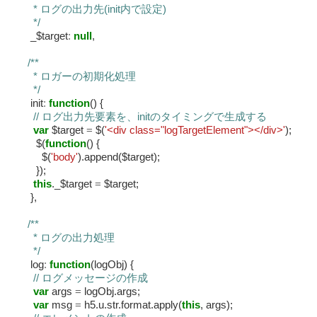
* ログの出力先(init内で設定)
*/
_$target
:
null
,
/**
* ロガーの初期化処理
*/
init
:
function
() {
// ログ出力先要素を、initのタイミングで生成する
var
$target
=
$(
'<div class="logTargetElement"></div>'
);
$(
function
() {
$(
'body'
).append($target);
});
this
._$target
=
$target;
},
/**
* ログの出力処理
*/
log
:
function
(logObj) {
// ログメッセージの作成
var
args
=
logObj.args;
var
msg
=
h5.u.str.format.apply(
this
, args);