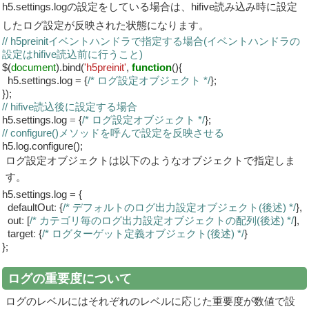
h5.settings.logの設定をしている場合は、hifive読み込み時に設定
したログ設定が反映された状態になります。
// h5preinitイベントハンドラで指定する場合(イベントハンドラの
設定はhifive読込前に行うこと)
$(
document
).bind(
'h5preinit'
,
function
(){
h5.settings.log
=
{
/* ログ設定オブジェクト */
};
});
// hifive読込後に設定する場合
h5.settings.log
=
{
/* ログ設定オブジェクト */
};
// configure()メソッドを呼んで設定を反映させる
h5.log.configure();
ログ設定オブジェクトは以下のようなオブジェクトで指定しま
す。
h5.settings.log
=
{
defaultOut
:
{
/* デフォルトのログ出力設定オブジェクト(後述) */
},
out
:
[
/* カテゴリ毎のログ出力設定オブジェクトの配列(後述) */
],
target
:
{
/* ログターゲット定義オブジェクト(後述) */
}
};
ログの重要度について
ログのレベルにはそれぞれのレベルに応じた重要度が数値で設