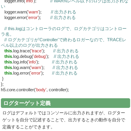
logger.info(
'info'
);
// WARNレベル以下のログは出力されな
い
logger.warn(
'warn'
);
// 出力される
logger.error(
'error'
);
// 出力される
// this.logはコントローラのログで、ログカテゴリはコントロー
ラ名。
// ログカテゴリが'Controller'で終わるロガーなので、TRACEレ
ベル以上のログが出力される
this
.log.trace(
'trace'
);
// 出力される
this
.log.debug(
'debug'
);
// 出力される
this
.log.info(
'info'
);
// 出力される
this
.log.warn(
'warn'
);
// 出力される
this
.log.error(
'error'
);
// 出力される
}
};
h5.core.controller(
'body'
, controller);
ログターゲット定義
ログはデフォルトではコンソールに出力されますが、ログター
ゲットを自分で記述することで、出力するときの動作を自分で
定義することができます。