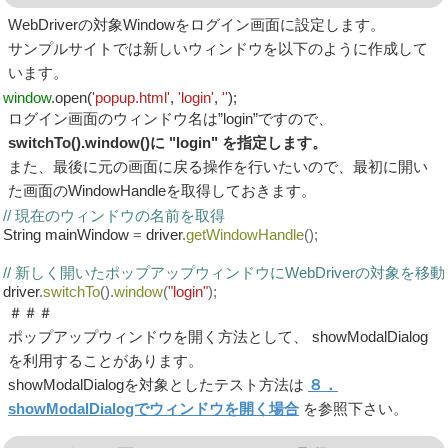
WebDriverの対象Windowをログイン画面に設定します。
サンプルサイトでは新しいウィンドウを以下のように作成して
います。
window
.open(
'popup.html'
,
'login'
,
''
);
ログイン画面のウィンドウ名は”login”ですので、
switchTo().window()に "login" を指定します。
また、最後に元の画面に戻る操作を行いたいので、最初に開い
た画面のWindowHandleを取得しておきます。
// 現在のウィンドウの名前を取得
String mainWindow
=
driver
.
getWindowHandle
();
// 新しく開いたポップアップウィンドウにWebDriverの対象を移動
driver
.
switchTo
().
window
(
"login"
);
＃＃＃
ポップアップウィンドウを開く方法として、 showModalDialog
を利用することがあります。
showModalDialogを対象としたテスト方法は
８．
showModalDialogでウィンドウを開く場合
を参照下さい。