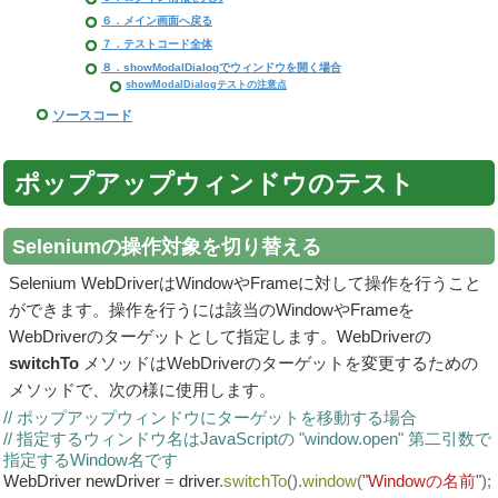
６．メイン画面へ戻る
７．テストコード全体
８．showModalDialogでウィンドウを開く場合
showModalDialogテストの注意点
ソースコード
ポップアップウィンドウのテスト
Seleniumの操作対象を切り替える
Selenium WebDriverはWindowやFrameに対して操作を行うこと
ができます。操作を行うには該当のWindowやFrameを
WebDriverのターゲットとして指定します。WebDriverの
switchTo
メソッドはWebDriverのターゲットを変更するための
メソッドで、次の様に使用します。
// ポップアップウィンドウにターゲットを移動する場合
// 指定するウィンドウ名はJavaScriptの "window.open" 第二引数で
指定するWindow名です
WebDriver newDriver
=
driver
.
switchTo
().
window
(
"Windowの名前"
);