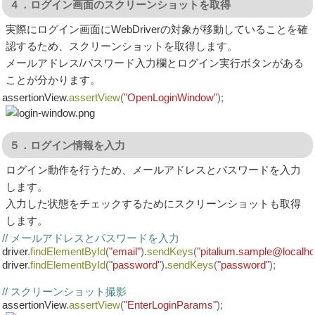
４．ログイン画面のスクリーンショットを取得
実際にログイン画面にWebDriverの対象が移動していることを確
認するため、スクリーンショットを取得します。
メールアドレス/パスワード入力欄とログイン実行ボタンがある
ことが分かります。
assertionView
.
assertView
(
"OpenLoginWindow"
);
５．ログイン情報を入力
ログイン動作を行うため、メールアドレスとパスワードを入力
します。
入力した状態をチェックするためにスクリーンショットも取得
します。
// メールアドレスとパスワードを入力
driver
.
findElementById
(
"email"
).
sendKeys
(
"pitalium.sample@localh
driver
.
findElementById
(
"password"
).
sendKeys
(
"password"
);
// スクリーンショット撮影
assertionView
.
assertView
(
"EnterLoginParams"
);