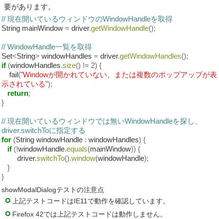
要があります。
// 現在開いているウィンドウのWindowHandleを取得
String mainWindow
=
driver
.
getWindowHandle
();
// WindowHandle一覧を取得
Set
<
String
>
windowHandles
=
driver
.
getWindowHandles
();
if
(
windowHandles
.
size
()
!=
2
)
{
fail
(
"Windowが開かれていない、または複数のポップアップが表
示されている"
);
return
;
}
// 現在開いているウィンドウでは無いWindowHandleを探し、
driver.switchToに指定する
for
(
String windowHandle
:
windowHandles
)
{
if
(!
windowHandle
.
equals
(
mainWindow
))
{
driver
.
switchTo
().
window
(
windowHandle
);
}
}
showModalDialogテストの注意点
上記テストコードはIE11で動作を確認しています。
Firefox 42では上記テストコードは動作しません。