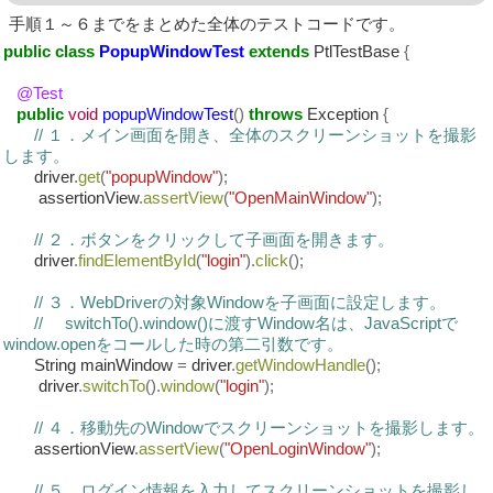
手順１～６までをまとめた全体のテストコードです。
public
class
PopupWindowTest
extends
PtlTestBase
{
@Test
public
void
popupWindowTest
()
throws
Exception
{
// １．メイン画面を開き、全体のスクリーンショットを撮影
します。
driver
.
get
(
"popupWindow"
);
assertionView
.
assertView
(
"OpenMainWindow"
);
// ２．ボタンをクリックして子画面を開きます。
driver
.
findElementById
(
"login"
).
click
();
// ３．WebDriverの対象Windowを子画面に設定します。
// switchTo().window()に渡すWindow名は、JavaScriptで
window.openをコールした時の第二引数です。
String mainWindow
=
driver
.
getWindowHandle
();
driver
.
switchTo
().
window
(
"login"
);
// ４．移動先のWindowでスクリーンショットを撮影します。
assertionView
.
assertView
(
"OpenLoginWindow"
);
// ５．ログイン情報を入力してスクリーンショットを撮影し