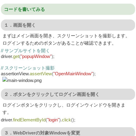
コードを書いてみる
１．画面を開く
まずはメイン画面を開き、スクリーンショットを撮影します。
ログインするためのボタンがあることが確認できます。
// サンプルサイトを開く
driver
.
get
(
"popupWindow"
);
// スクリーンショット撮影
assertionView
.
assertView
(
"OpenMainWindow"
);
２．ボタンをクリックしてログイン画面を開く
ログインボタンをクリックし、ログインウィンドウを開きま
す。
driver
.
findElementById
(
"login"
).
click
();
３．WebDriverの対象Windowを変更