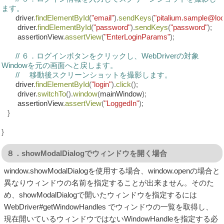
ます。
driver
.
findElementById
(
"email"
).
sendKeys
(
"pitalium.sample@lo
driver
.
findElementById
(
"password"
).
sendKeys
(
"password"
);
assertionView
.
assertView
(
"EnterLoginParams"
);
// ６．ログインボタンをクリックし、WebDriverの対象
Windowを元の画面へと戻します。
// 移動後スクリーンショットを撮影します。
driver
.
findElementById
(
"login"
).
click
();
driver
.
switchTo
().
window
(
mainWindow
);
assertionView
.
assertView
(
"LoggedIn"
);
}
}
８．showModalDialogでウィンドウを開く場合
window.showModalDialogを使用する場合、window.openの場合と
異なりウィンドウの名前を指定することが出来ません。そのた
め、showModalDialogで開いたウィンドウを指定するには
WebDriver#getWindowHandles でウィンドウの一覧を取得し、
現在開いているウィンドウではないWindowHandleを指定する必