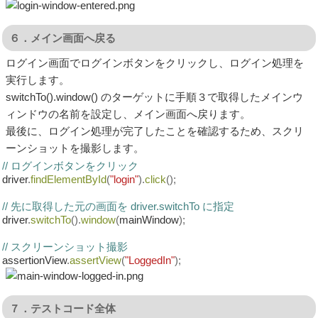
６．メイン画面へ戻る
ログイン画面でログインボタンをクリックし、ログイン処理を
実行します。
switchTo().window() のターゲットに手順３で取得したメインウ
ィンドウの名前を設定し、メイン画面へ戻ります。
最後に、ログイン処理が完了したことを確認するため、スクリ
ーンショットを撮影します。
// ログインボタンをクリック
driver
.
findElementById
(
"login"
).
click
();
// 先に取得した元の画面を driver.switchTo に指定
driver
.
switchTo
().
window
(
mainWindow
);
// スクリーンショット撮影
assertionView
.
assertView
(
"LoggedIn"
);
７．テストコード全体