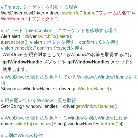
// Frameにターゲットを移動する場合
WebDriver newDriver
=
driver
.
switchTo
().
frame
(
"フレームの名前や
WebElementオブジェクト"
);
// アラート（alert/confirm）にターゲットを移動する場合
Alert alert
=
driver
.
switchTo
().
alert
();
alert
.
accept
();
// alertでボタンを押す、confirmでOKを押す
// alert.cancel(); // confirmでcancelを押す
WebDriverが現在対象としているWindowの名前を取得するには
getWindowHandle
メソッドや
getWindowHandles
メソッドを
使用します。
// WebDriverが操作の対象としているWindowのWindowHandleを取
得
String mainWindowHandle
=
driver
.
getWindowHandle
();
// 現在開いているWindow一覧を取得
Set
<
String
>
windowHandles
=
driver
.
getWindowHandles
();
// WebDriverが操作の対象とするWindowを別のWindowに変更
driver
.
switchTo
().
window
((
String
)
windowHandles
.
toArray
()[
i
]);
// ...別のWindow操作