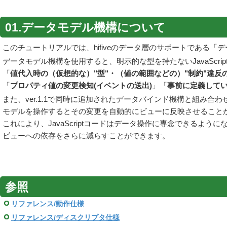
01.データモデル機構について
このチュートリアルでは、hifiveのデータ層のサポートである
データモデル機構を使用すると、明示的な型を持たないJavaScrip
「
値代入時の（仮想的な）"型"・（値の範囲などの）"制約"違反
「
プロパティ値の変更検知(イベントの送出)
」「
事前に定義して
また、ver.1.1で同時に追加されたデータバインド機構と組み合
モデルを操作するとその変更を自動的にビューに反映させること
これにより、JavaScriptコードはデータ操作に専念できるように
ビューへの依存をさらに減らすことができます。
参照
リファレンス/動作仕様
リファレンス/ディスクリプタ仕様