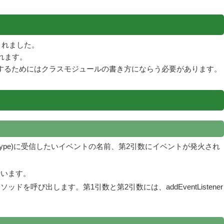
加されました。
れます。
するためにはクラスモジュールの書き方にならう必要があります。
第1引数(type)に受信したいイベントの名前、第2引数にイベントが発火され
行います。
er)メソッドを呼び出します。第1引数と第2引数には、addEventListener