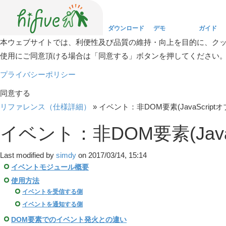
ダウンロード
デモ
ガイド
本ウェブサイトでは、利便性及び品質の維持・向上を目的に、ク
使用にご同意頂ける場合は「同意する」ボタンを押してください
Download
Demo
Guide
プライバシーポリシー
同意する
リファレンス（仕様詳細）
»
イベント：非DOM要素(JavaScri
イベント：非DOM要素(Jav
Last modified by
simdy
on 2017/03/14, 15:14
イベントモジュール概要
使用方法
イベントを受信する側
イベントを通知する側
DOM要素でのイベント発火との違い