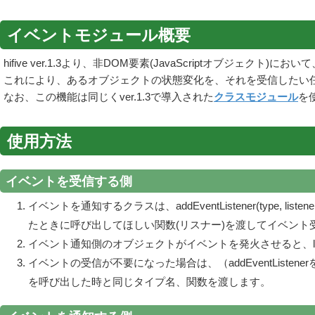
イベントモジュール概要
hifive ver.1.3より、非DOM要素(JavaScriptオブジ
これにより、あるオブジェクトの状態変化を、それを受信したい
なお、この機能は同じくver.1.3で導入された
クラスモジュール
を
使用方法
イベントを受信する側
イベントを通知するクラスは、addEventListener(typ
たときに呼び出してほしい関数(リスナー)を渡してイベント
イベント通知側のオブジェクトがイベントを発火させると、li
イベントの受信が不要になった場合は、（addEventListenerを呼び
を呼び出した時と同じタイプ名、関数を渡します。