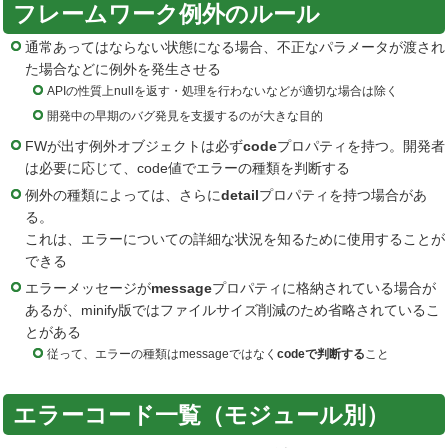
フレームワーク例外のルール
通常あってはならない状態になる場合、不正なパラメータが渡され
た場合などに例外を発生させる
APIの性質上nullを返す・処理を行わないなどが適切な場合は除く
開発中の早期のバグ発見を支援するのが大きな目的
FWが出す例外オブジェクトは必ず
code
プロパティを持つ。開発者
は必要に応じて、code値でエラーの種類を判断する
例外の種類によっては、さらに
detail
プロパティを持つ場合があ
る。
これは、エラーについての詳細な状況を知るために使用することが
できる
エラーメッセージが
message
プロパティに格納されている場合が
あるが、minify版ではファイルサイズ削減のため省略されているこ
とがある
従って、エラーの種類はmessageではなく
codeで判断する
こと
エラーコード一覧（モジュール別）