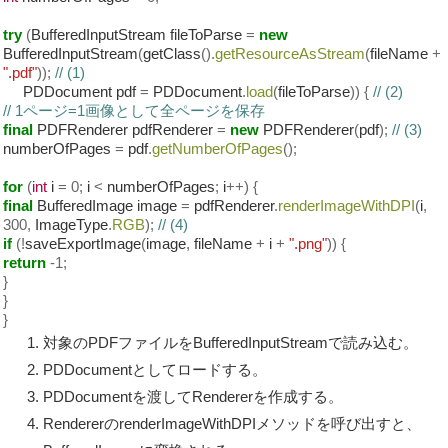
try
(
BufferedInputStream fileToParse
=
new
BufferedInputStream
(
getClass
().
getResourceAsStream
(
fileName
+
".pdf"
));
// (1)
PDDocument pdf
=
PDDocument
.
load
(
fileToParse
))
{
// (2)
// 1ページ=1画像として全ページを保存
final
PDFRenderer pdfRenderer
=
new
PDFRenderer
(
pdf
);
// (3)
numberOfPages
=
pdf
.
getNumberOfPages
();
for
(
int
i
=
0
;
i
<
numberOfPages
;
i
++)
{
final
BufferedImage image
=
pdfRenderer
.
renderImageWithDPI
(
i
,
300
,
ImageType
.
RGB
);
// (4)
if
(!
saveExportImage
(
image
,
fileName
+
i
+
".png"
))
{
return
-
1
;
}
}
}
対象のPDFファイルをBufferedInputStreamで読み込む。
PDDocumentとしてロードする。
PDDocumentを渡してRendererを作成する。
RendererのrenderImageWithDPIメソッドを呼び出すと、