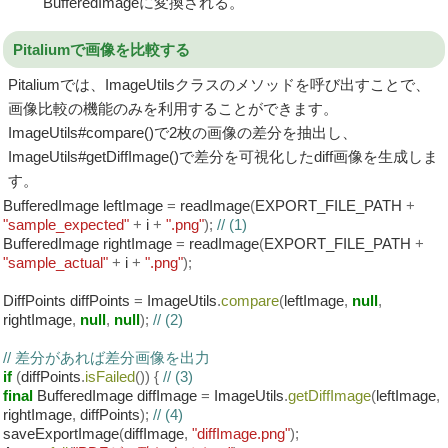
BufferedImageに変換される。
Pitaliumで画像を比較する
Pitaliumでは、ImageUtilsクラスのメソッドを呼び出すことで、
画像比較の機能のみを利用することができます。
ImageUtils#compare()で2枚の画像の差分を抽出し、
ImageUtils#getDiffImage()で差分を可視化したdiff画像を生成しま
す。
BufferedImage leftImage
=
readImage
(
EXPORT_FILE_PATH
+
"sample_expected"
+
i
+
".png"
);
// (1)
BufferedImage rightImage
=
readImage
(
EXPORT_FILE_PATH
+
"sample_actual"
+
i
+
".png"
);
DiffPoints diffPoints
=
ImageUtils
.
compare
(
leftImage
,
null
,
rightImage
,
null
,
null
);
// (2)
// 差分があれば差分画像を出力
if
(
diffPoints
.
isFailed
())
{
// (3)
final
BufferedImage diffImage
=
ImageUtils
.
getDiffImage
(
leftImage
,
rightImage
,
diffPoints
);
// (4)
saveExportImage
(
diffImage
,
"diffImage.png"
);