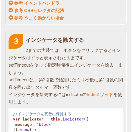
参考 イベントハンドラ
参考 CSSセレクタの記法
参考 うまく動かない場合
3
インジケータを除去する
2までの実装では、ボタンをクリックするとイン
ジケータはずっと表示されたままです。
setTimeoutを使って指定時間後にインジケータを除去しま
しょう。
setTimeoutは、第2引数で指定したミリ秒後に第1引数の関
数を呼び出すタイマー関数です。
インジケータを除去するにはindicatorの
hideメソッド
を使
用します。
//インジケータを変数に保持する
var
 indicator 
=
this
.
indicator
(
{
 message
:
'block'
}
).
show
();