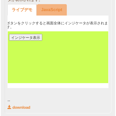
ライブデモ
JavaScript
--
download