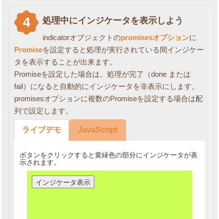
4
処理中にインジケータを表示しよう
indicatorオブジェクトの
promisesオプション
に
Promise
を設定すると処理が実行されている間インジケー
タを表示することが出来ます。
Promiseを設定した場合は、処理が完了（done または
fail）になると自動的にインジケータを非表示にします。
promisesオプションに複数のPromiseを設定する場合は配
列で設定します。
ライブデモ
JavaScript