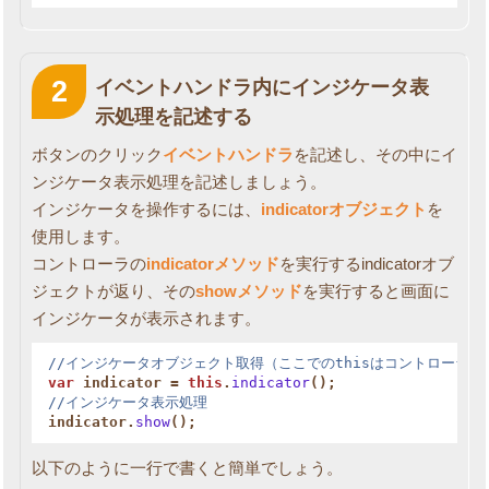
2
イベントハンドラ内にインジケータ表
示処理を記述する
ボタンのクリック
イベントハンドラ
を記述し、その中にイ
ンジケータ表示処理を記述しましょう。
インジケータを操作するには、
indicatorオブジェクト
を
使用します。
コントローラの
indicatorメソッド
を実行するindicatorオブ
ジェクトが返り、その
showメソッド
を実行すると画面に
インジケータが表示されます。
//インジケータオブジェクト取得（ここでのthisはコントローラを
var
 indicator 
=
this
.
indicator
();
//インジケータ表示処理
indicator
.
show
();
以下のように一行で書くと簡単でしょう。