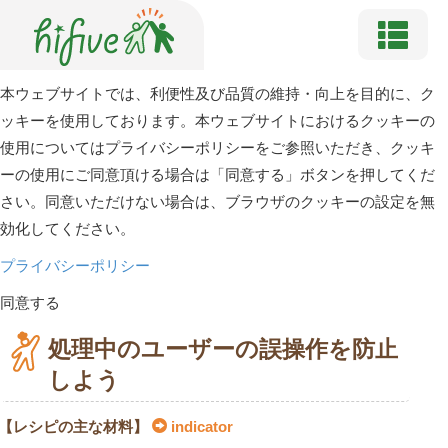
本ウェブサイトでは、利便性及び品質の維持・向上を目的に、ク
ッキーを使用しております。本ウェブサイトにおけるクッキーの
使用についてはプライバシーポリシーをご参照いただき、クッキ
ーの使用にご同意頂ける場合は「同意する」ボタンを押してくだ
さい。同意いただけない場合は、ブラウザのクッキーの設定を無
効化してください。
プライバシーポリシー
同意する
処理中のユーザーの誤操作を防止
しよう
【レシピの主な材料】
indicator