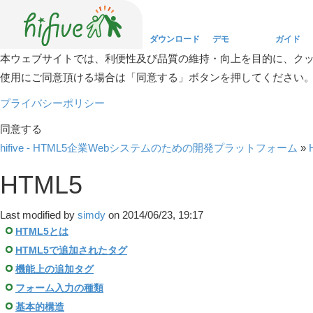
ダウンロード
デモ
ガイド
本ウェブサイトでは、利便性及び品質の維持・向上を目的に、ク
使用にご同意頂ける場合は「同意する」ボタンを押してください
Download
Demo
Guide
プライバシーポリシー
同意する
hifive - HTML5企業Webシステムのための開発プラットフォーム
»
HTML5
Last modified by
simdy
on 2014/06/23, 19:17
HTML5とは
HTML5で追加されたタグ
機能上の追加タグ
フォーム入力の種類
基本的構造