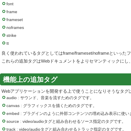
font
frame
frameset
noframes
strike
tt
良く使われているタグとしてはframe/frameset/noframeと
これらの追加タグはWebドキュメントをよりセマンティックにし
機能上の追加タグ
Webアプリケーションを開発する上で使うことになりそうなタグ
audio : サウンド、音楽を流すためのタグです。
canvas : グラフィックスを描くためのタグです。
embed : プラグインのように外部コンテンツの埋め込み表示に使い
source : video/audioタグと組み合わせるソース指定のタグです。
track : video/audioタグと組み合わせるトラック指定のタグです。