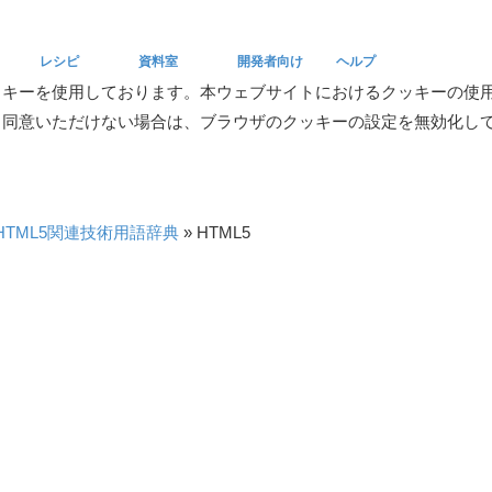
レシピ
資料室
開発者向け
ヘルプ
ッキーを使用しております。本ウェブサイトにおけるクッキーの使
。同意いただけない場合は、ブラウザのクッキーの設定を無効化し
Recipe
Reference
Developers
Help
HTML5関連技術用語辞典
»
HTML5