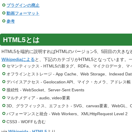
プラグインの廃止
動画フォーマット
参考
HTML5とは
HTML5を端的に説明すればHTMLのバージョン5、5回目の大き
Wikipediaによる
と、下記のカテゴリがHTML5となっています。一部
セマンティックス - HTML5の新タグ、RDFa、マイクロデータ、
オフラインとストレージ - App Cache、Web Storage、Indexed Databa
デバイスアクセス - Geolocation API、マイク・カメラ、アド
接続性 - WebSocket、Server-Sent Events
マルチメディア - audio, video要素
3D、グラフィックス、エフェクト - SVG、canvas要素、WebGL、CS
パフォーマンスと統合 - Web Workers、XMLHttpRequest Level 2
CSS3 - WOFFも含む
via
Wikipeida - HTML5
より