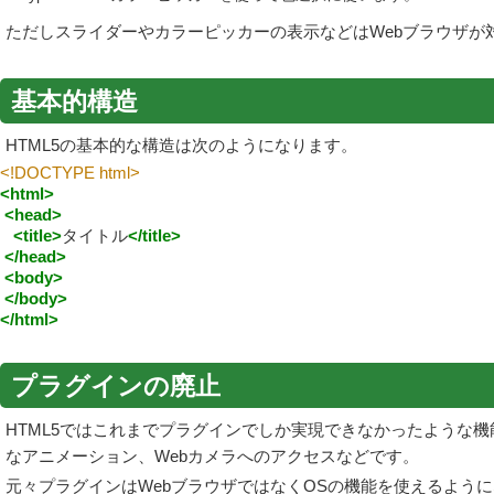
ただしスライダーやカラーピッカーの表示などはWebブラウザが
基本的構造
HTML5の基本的な構造は次のようになります。
<!DOCTYPE html>
<html>
<head>
<title>
タイトル
</title>
</head>
<body>
</body>
</html>
プラグインの廃止
HTML5ではこれまでプラグインでしか実現できなかったような機
なアニメーション、Webカメラへのアクセスなどです。
元々プラグインはWebブラウザではなくOSの機能を使えるよう