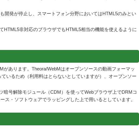
roidも開発が停止し、スマートフォン分野においてはHTML5のみとい
HTML5非対応のブラウザでもHTML5相当の機能を使えるように
bMがあります。Theora/WebMはオープンソースの動画フォーマッ
特許を持っているため（利用料はとらないとしていますが）、オープンソー
ンツ暗号解除モジュール（CDM）を使ってWebブラウザ上でDRMコ
プンソース・ソフトウェアでラッピングした上で用いるとしています。