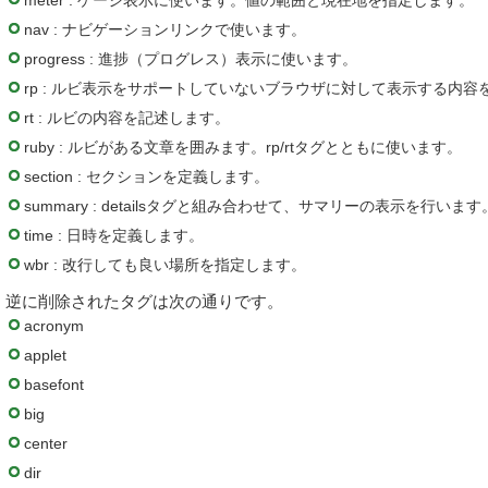
meter : ゲージ表示に使います。値の範囲と現在地を指定します。
nav : ナビゲーションリンクで使います。
progress : 進捗（プログレス）表示に使います。
rp : ルビ表示をサポートしていないブラウザに対して表示する内容
rt : ルビの内容を記述します。
ruby : ルビがある文章を囲みます。rp/rtタグとともに使います。
section : セクションを定義します。
summary : detailsタグと組み合わせて、サマリーの表示を行います
time : 日時を定義します。
wbr : 改行しても良い場所を指定します。
逆に削除されたタグは次の通りです。
acronym
applet
basefont
big
center
dir